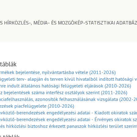
S HÍRKÖZLÉS-, MÉDIA- ÉS MOZGÓKÉP-STATISZTIKAI ADATBÁZ
 táblák
rmékek bejelentése, nyilvántartásba vétele (2011-2026)
ügyeleti terv- alapján és terven kívül hivatalból indított hatósági
re indult általános hatósági felügyeleti eljárások (2010-2026)
sz bejelentések száma interfész osztályok szerint (2011-2026)
ciafelhasználás, azonosítók felhasználásának vizsgálata (2002-2
ezések piacfelügyelete (2010-2026)
vközlő-berendezések engedélyezési adatai - Kiadott okiratok sz
vközlő-berendezések engedélyezési adatai - Érvényes okiratok 
és hírközlési biztoshoz érkezett panaszok hírközlési terület szeri
és hírközlési biztoshoz érkezett panaszok hírközlési panaszokok 