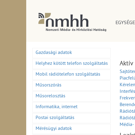
EGYSÉGE
Gazdasági adatok
Aktív
Helyhez kötött telefon szolgáltatás
Sajtóte
Mobil rádiótelefon szolgáltatás
Piacfel
Kérelem
Műsorszórás
Interfé
Műsorelosztás
Frekven
Berend
Informatika, internet
Rádiótá
Postai szolgáltatás
Rádiótá
Média- 
Mérésügyi adatok
Média- 