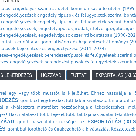
t táblák
és hírközlési biztoshoz érkezett panaszok média terület szerint (
tatási engedélyek száma az üzleti kommunikáció területén (1999
tett vagy észlelt rádió-műsorvételi zavarok a panaszokok szerint
i engedélyezések engedély-típusok és felügyeletek szerinti bon
tett vagy észlelt TV-műsorvételi zavarok a panaszokok szerint (1
i engedélyezések engedély-típusok és felügyeletek szerinti bon
anács hatáskörébe tartozó médiahatósági ügyek (2011-2026)
i engedélyezések, engedélytípusok, irodák, illetve igazgatóságok
 hatáskörébe tartozó médiahatósági ügyek (2011-2026)
i engedélyezések, engedélytípusok szerinti bontásban (1990-202
kú eljárások száma a hírközlési területen (2018-2026)
tartott szolgáltatási jogosultságok és bejelentések állománya (
kú eljárások megoszlása az ügy tárgya szerint a hírközlési terül
tatások bejelentése és engedélyezése (2011-2024)
szórás engedélyezési adatai - kiadott okiratok száma (2021-2026
zés-engedélyezések berendezéstípusok és felügyeletek szerinti
llyel rendelkező műsorszóró adóállomások száma az év végén (
zés-engedélyezések berendezéstípusok és felügyeletek szerinti
nikus hírközlési építmények engedélyezése, bejelentése engedély
tatás-engedélyezés szolgáltatástípusok és felügyeletek szerinti
nikus hírközlési építmény engedélyezés ellenőrzéseinek száma t
tatásnyújtás bejelentése (2002-2007)
abályzat, általános szerződési feltételek és módosítása (2023-20
tatásnyújtás bejelentése (2008-2011)
szközök bejelentése, nyilvántartásba vétele és a nyilvántartás
tatás-engedélyezés szolgáltatástípusok szerinti bontásban (199
rrel egy vagy több mutatót is kijelölhet. Ehhez használja a '
ési szolgáltatók száma a szolgáltatás típusa szerint (Nyilvános f
álózatok engedélyezése (2022-2026)
RDEZÉS
’ gombbal egy kiválasztott tábla kiválasztott mutatóihoz 
ési szolgáltatók száma a szolgáltatás típusa szerint (Nyilvános el
ciakijelölések, rádióengedélyek száma (2022-2026)
l a kiválasztott mutatókat hozzáadhatja a lekérdezéshez, me
ési szolgáltatók száma a szolgáltatás típusa szerint (Nem nyilvá
tartott szolgáltatási jogosultságok és bejelentések állománya (
es! Használatával több fejezet több táblájának adatai tekinthet
ési szolgáltatók száma a szolgáltatás típusa szerint (Zárt felhasz
tatások bejelentése és engedélyezése (2025-2026)
ZZÁAD
EXPORTÁLÁS (.XLS
’ gomb használata szükséges az ’
ési szolgáltatók száma a szolgáltatás típusa szerint (Nem nyilváno
ÉS
ési szolgáltatók száma a szolgáltatás típusa szerint (összes előfi
' gombbal törölhető és újrakezdhető a kiválasztás. Részleteseb