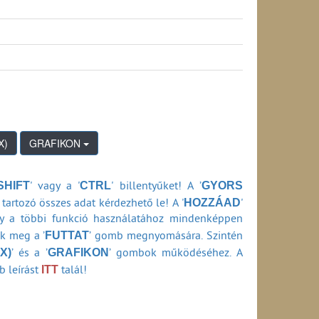
os hálózati szolgáltatás) (2008-2011)
2-2007)
s) (2002-2009)
rződéssel kapcsolatos kifogás) (2002-2009)
ződési feltételekkel kapcsolatos minőségi kifogás)
gás) (2002-2009)
) (2002-2009)
GRAFIKON
s) (2002-2009)
SHIFT
CTRL
GYORS
' vagy a '
' billentyűket! A ’
HOZZÁAD
tartozó összes adat kérdezhető le! A '
'
0-2001)
ly a többi funkció használatához mindenképpen
FUTTAT
ők meg a ’
’ gomb megnyomására. Szintén
)
X)
GRAFIKON
’ és a ’
’ gombok működéséhez. A
1994-2020)
ITT
b leírást
talál!