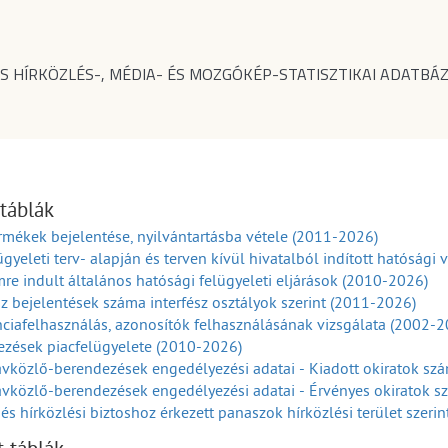
S HÍRKÖZLÉS-, MÉDIA- ÉS MOZGÓKÉP-STATISZTIKAI ADATBÁZ
 táblák
rmékek bejelentése, nyilvántartásba vétele (2011-2026)
ügyeleti terv- alapján és terven kívül hivatalból indított hatósági
re indult általános hatósági felügyeleti eljárások (2010-2026)
sz bejelentések száma interfész osztályok szerint (2011-2026)
ciafelhasználás, azonosítók felhasználásának vizsgálata (2002-2
ezések piacfelügyelete (2010-2026)
vközlő-berendezések engedélyezési adatai - Kiadott okiratok sz
vközlő-berendezések engedélyezési adatai - Érvényes okiratok 
és hírközlési biztoshoz érkezett panaszok hírközlési terület szeri
és hírközlési biztoshoz érkezett panaszok hírközlési panaszokok 