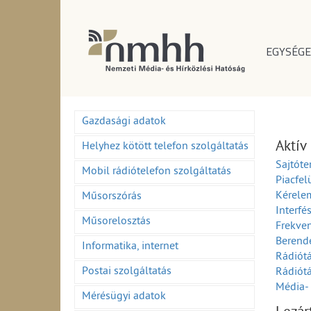
EGYSÉGE
Gazdasági adatok
Aktív
Helyhez kötött telefon szolgáltatás
Sajtóte
Mobil rádiótelefon szolgáltatás
Piacfel
Kérelem
Műsorszórás
Interfé
Műsorelosztás
Frekven
Berend
Informatika, internet
Rádiótá
Postai szolgáltatás
Rádiótá
Média- 
Mérésügyi adatok
Média- 