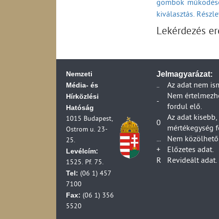
gombok működésé
A távközlési szolg
kiválasztás. Részl
(2002-2009)
A távközlési szolg
Lekérdezés e
szerződéssel kapc
A távközlési szolg
szerződési feltéte
A távközlési szolg
Nemzeti
Jelmagyarázat:
(2002-2009)
Média- és
..
Az adat nem is
A távközlési szolg
Hírközlési
Nem értelmezhet
-
(2002-2009)
fordul elő.
Hatóság
A távközlési szolg
Az adat kisebb,
1015 Budapest,
0
(2002-2009)
mértékegység f
Ostrom u. 23-
Piacfelügyeleti el
...
Nem közölhető 
25.
Piacfelügyeleti el
+
Előzetes adat.
Levélcím:
Postai szolgáltat
R
Revideált adat.
1525. Pf. 75.
Berendezés-engedé
Tel:
(06 1) 457
2001)
7100
Berendezések piac
Fax:
(06 1) 356
A műsorszórás eng
5520
Engedéllyel rende