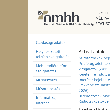
EGYSÉG
MÉDIA-
STATISZ
Gazdasági adatok
Aktív táblák
Helyhez kötött
telefon szolgáltatás
Sajtótermékek beje
Piacfelügyeleti ter
Mobil rádiótelefon
vizsgálatok (2010
szolgáltatás
Kérelemre indult á
Interfész bejelent
Műsorszórás
Frekvenciafelhaszn
Műsorelosztás
2026)
Berendezések piac
Informatika,
Rádiótávközlő-ber
internet
(1995-2026)