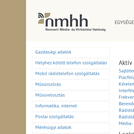
EGYSÉGE
Gazdasági adatok
Aktív
Helyhez kötött telefon szolgáltatás
Sajtóte
Mobil rádiótelefon szolgáltatás
Piacfel
Kérelem
Műsorszórás
Interfé
Műsorelosztás
Frekven
Berend
Informatika, internet
Rádiótá
Postai szolgáltatás
Rádiótá
Média- 
Mérésügyi adatok
Média- 