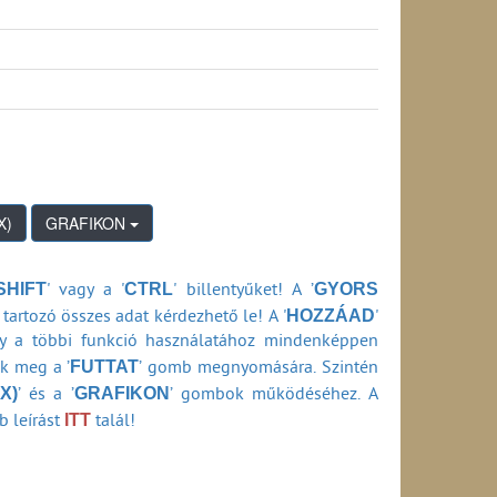
os hálózati szolgáltatás) (2008-2011)
2-2007)
s) (2002-2009)
rződéssel kapcsolatos kifogás) (2002-2009)
ződési feltételekkel kapcsolatos minőségi kifogás)
gás) (2002-2009)
) (2002-2009)
GRAFIKON
s) (2002-2009)
SHIFT
CTRL
GYORS
' vagy a '
' billentyűket! A ’
HOZZÁAD
tartozó összes adat kérdezhető le! A '
'
0-2001)
ly a többi funkció használatához mindenképpen
FUTTAT
ők meg a ’
’ gomb megnyomására. Szintén
)
X)
GRAFIKON
’ és a ’
’ gombok működéséhez. A
1994-2020)
ITT
b leírást
talál!