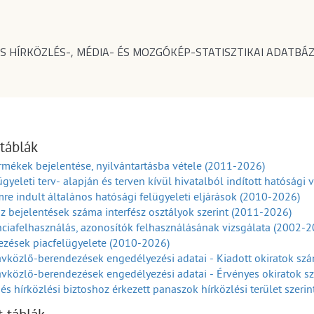
S HÍRKÖZLÉS-, MÉDIA- ÉS MOZGÓKÉP-STATISZTIKAI ADATBÁZ
 táblák
rmékek bejelentése, nyilvántartásba vétele (2011-2026)
ügyeleti terv- alapján és terven kívül hivatalból indított hatósági
re indult általános hatósági felügyeleti eljárások (2010-2026)
sz bejelentések száma interfész osztályok szerint (2011-2026)
ciafelhasználás, azonosítók felhasználásának vizsgálata (2002-2
ezések piacfelügyelete (2010-2026)
vközlő-berendezések engedélyezési adatai - Kiadott okiratok sz
vközlő-berendezések engedélyezési adatai - Érvényes okiratok 
és hírközlési biztoshoz érkezett panaszok hírközlési terület szeri
és hírközlési biztoshoz érkezett panaszok hírközlési panaszokok 