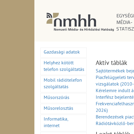
EGYSÉG
MÉDIA-
STATISZ
Gazdasági adatok
Aktív táblák
Helyhez kötött
telefon szolgáltatás
Sajtótermékek beje
Piacfelügyeleti ter
Mobil rádiótelefon
vizsgálatok (2010
szolgáltatás
Kérelemre indult á
Interfész bejelent
Műsorszórás
Frekvenciafelhaszn
Műsorelosztás
2026)
Berendezések piac
Informatika,
Rádiótávközlő-ber
internet
(1995-2026)