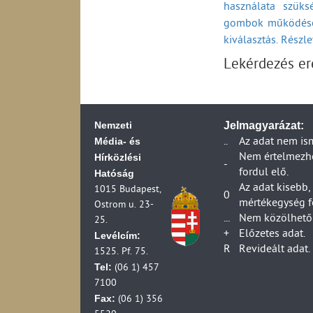
használata szüks
A távközlési szolg
Számlapanasszal
gombok működésé
(2002-2009)
A távközlési szolg
kiválasztás. Részl
Számlapanassza
szerződéssel kapc
Lekérdezés e
Számlapanasszal
A távközlési szolg
szerződési feltéte
Számlapanasszal
A távközlési szolg
(2002-2009)
Számlapanasszal
Nemzeti
Jelmagyarázat:
A távközlési szolg
Média- és
..
Az adat nem is
Számlapanasszal
(2002-2009)
Hírközlési
Nem értelmezhet
A távközlési szolg
-
Számlapanassza
fordul elő.
Hatóság
(2002-2009)
Az adat kisebb,
1015 Budapest,
Piacfelügyeleti el
Áthelyezési kér
0
mértékegység f
Ostrom u. 23-
Piacfelügyeleti el
...
Nem közölhető 
Áthelyezési kér
25.
Postai szolgáltat
+
Előzetes adat.
Levélcím:
Berendezés-engedé
Áthelyezési ké
R
Revideált adat.
1525. Pf. 75.
2001)
Tel:
(06 1) 457
Áthelyezési kér
Berendezések piac
7100
A műsorszórás eng
Áthelyezési kér
Fax:
(06 1) 356
Engedéllyel rende