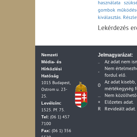
használata szüks
A távközlési szolg
Használatbavéte
gombok működésé
(2002-2009)
A távközlési szolg
kiválasztás. Részl
Fennmaradási -
szerződéssel kapc
Lekérdezés e
Fennmaradási -
A távközlési szolg
szerződési feltéte
Fennmaradási -
A távközlési szolg
(2002-2009)
Fennmaradási -
Nemzeti
Jelmagyarázat:
A távközlési szolg
Média- és
..
Az adat nem is
Fennmaradási -
(2002-2009)
Hírközlési
Nem értelmezhet
A távközlési szolg
-
Fennmaradási -
fordul elő.
Hatóság
(2002-2009)
Az adat kisebb,
1015 Budapest,
Piacfelügyeleti el
Bontási, átalakí
0
mértékegység f
Ostrom u. 23-
Piacfelügyeleti el
...
Nem közölhető 
Bontási, átalakí
25.
Postai szolgáltat
+
Előzetes adat.
Levélcím:
Berendezés-engedé
Bontási, átalakí
R
Revideált adat.
1525. Pf. 75.
2001)
Tel:
(06 1) 457
Bontási, átalakí
Berendezések piac
7100
A műsorszórás eng
Bontási, átalak
Fax:
(06 1) 356
Engedéllyel rende