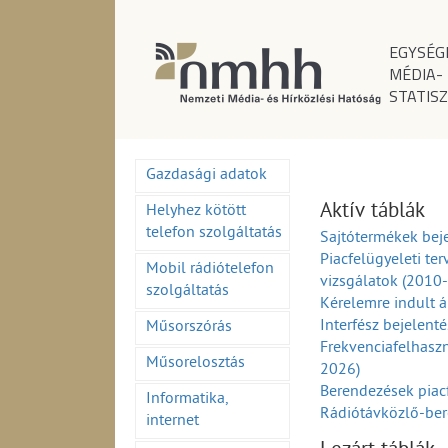
EGYSÉG
MÉDIA-
STATISZ
Gazdasági adatok
Aktív táblák
Helyhez kötött
telefon szolgáltatás
Sajtótermékek beje
Piacfelügyeleti ter
Mobil rádiótelefon
vizsgálatok (2010
szolgáltatás
Kérelemre indult á
Interfész bejelent
Műsorszórás
Frekvenciafelhaszn
Műsorelosztás
2026)
Berendezések piac
Informatika,
Rádiótávközlő-ber
internet
(1995-2026)