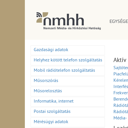
EGYSÉGE
Gazdasági adatok
Aktív
Helyhez kötött telefon szolgáltatás
Sajtóte
Mobil rádiótelefon szolgáltatás
Piacfel
Kérelem
Műsorszórás
Interfé
Műsorelosztás
Frekven
Berend
Informatika, internet
Rádiótá
Postai szolgáltatás
Rádiótá
Média- 
Mérésügyi adatok
Média- 