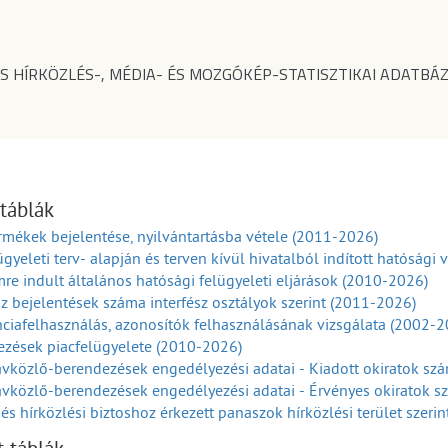
S HÍRKÖZLÉS-, MÉDIA- ÉS MOZGÓKÉP-STATISZTIKAI ADATBÁZ
 táblák
rmékek bejelentése, nyilvántartásba vétele (2011-2026)
ügyeleti terv- alapján és terven kívül hivatalból indított hatósági
re indult általános hatósági felügyeleti eljárások (2010-2026)
sz bejelentések száma interfész osztályok szerint (2011-2026)
ciafelhasználás, azonosítók felhasználásának vizsgálata (2002-2
ezések piacfelügyelete (2010-2026)
vközlő-berendezések engedélyezési adatai - Kiadott okiratok sz
vközlő-berendezések engedélyezési adatai - Érvényes okiratok 
és hírközlési biztoshoz érkezett panaszok hírközlési terület szeri
és hírközlési biztoshoz érkezett panaszok hírközlési panaszokok 