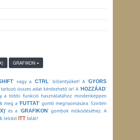
os hálózati szolgáltatás) (2008-2011)
2-2007)
s) (2002-2009)
rződéssel kapcsolatos kifogás) (2002-2009)
ződési feltételekkel kapcsolatos minőségi kifogás)
gás) (2002-2009)
) (2002-2009)
GRAFIKON
s) (2002-2009)
SHIFT
CTRL
GYORS
' vagy a '
' billentyűket! A ’
HOZZÁAD
tartozó összes adat kérdezhető le! A '
'
0-2001)
ly a többi funkció használatához mindenképpen
FUTTAT
ők meg a ’
’ gomb megnyomására. Szintén
)
X)
GRAFIKON
’ és a ’
’ gombok működéséhez. A
1994-2020)
ITT
b leírást
talál!