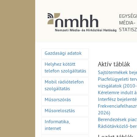
EGYSÉG
MÉDIA-
STATISZ
Gazdasági adatok
Aktív táblák
Helyhez kötött
telefon szolgáltatás
Sajtótermékek beje
Piacfelügyeleti ter
Mobil rádiótelefon
vizsgálatok (2010
szolgáltatás
Kérelemre indult á
Interfész bejelent
Műsorszórás
Frekvenciafelhaszn
Műsorelosztás
2026)
Berendezések piac
Informatika,
Rádiótávközlő-ber
internet
(1995-2026)