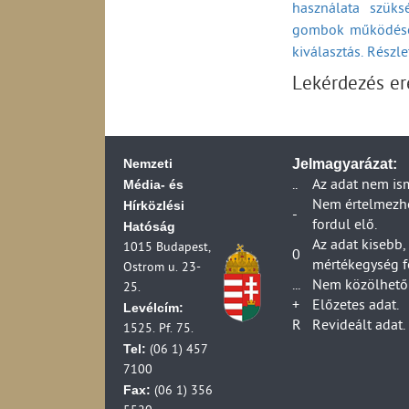
használata szüks
A távközlési szolg
gombok működésé
(2002-2009)
A távközlési szolg
kiválasztás. Részl
szerződéssel kapc
Lekérdezés e
A távközlési szolg
szerződési feltéte
A távközlési szolg
(2002-2009)
Nemzeti
Jelmagyarázat:
A távközlési szolg
Média- és
..
Az adat nem is
(2002-2009)
Hírközlési
Nem értelmezhet
A távközlési szolg
-
fordul elő.
Hatóság
(2002-2009)
Az adat kisebb,
1015 Budapest,
Piacfelügyeleti el
0
mértékegység f
Ostrom u. 23-
Piacfelügyeleti el
...
Nem közölhető 
25.
Postai szolgáltat
+
Előzetes adat.
Levélcím:
Berendezés-engedé
R
Revideált adat.
1525. Pf. 75.
2001)
Tel:
(06 1) 457
Berendezések piac
7100
A műsorszórás eng
Fax:
(06 1) 356
Engedéllyel rende