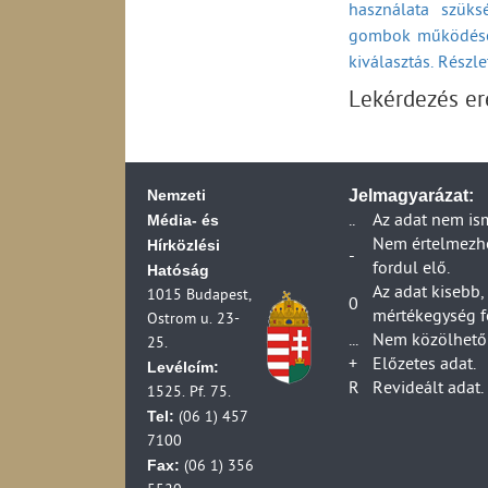
használata szüks
A távközlési szolg
gombok működésé
(2002-2009)
A távközlési szolg
kiválasztás. Részl
szerződéssel kapc
Lekérdezés e
A távközlési szolg
szerződési feltéte
A távközlési szolg
(2002-2009)
Nemzeti
Jelmagyarázat:
A távközlési szolg
Média- és
..
Az adat nem is
(2002-2009)
Hírközlési
Nem értelmezhet
A távközlési szolg
-
fordul elő.
Hatóság
(2002-2009)
Az adat kisebb,
1015 Budapest,
Piacfelügyeleti el
0
mértékegység f
Ostrom u. 23-
Piacfelügyeleti el
...
Nem közölhető 
25.
Postai szolgáltat
+
Előzetes adat.
Levélcím:
Berendezés-engedé
R
Revideált adat.
1525. Pf. 75.
2001)
Tel:
(06 1) 457
Berendezések piac
7100
A műsorszórás eng
Fax:
(06 1) 356
Engedéllyel rende