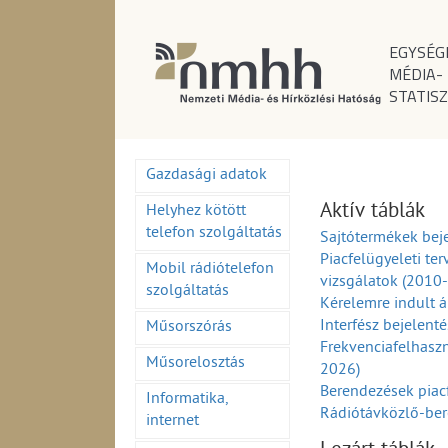
EGYSÉG
MÉDIA-
STATISZ
Gazdasági adatok
Aktív táblák
Helyhez kötött
telefon szolgáltatás
Sajtótermékek beje
Piacfelügyeleti ter
Mobil rádiótelefon
vizsgálatok (2010
szolgáltatás
Kérelemre indult á
Interfész bejelent
Műsorszórás
Frekvenciafelhaszn
Műsorelosztás
2026)
Berendezések piac
Informatika,
Rádiótávközlő-ber
internet
(1995-2026)