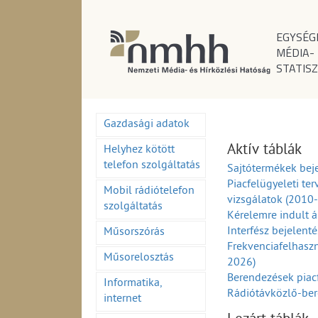
EGYSÉG
MÉDIA-
STATISZ
Gazdasági adatok
Aktív táblák
Helyhez kötött
telefon szolgáltatás
Sajtótermékek beje
Piacfelügyeleti ter
Mobil rádiótelefon
vizsgálatok (2010
szolgáltatás
Kérelemre indult á
Interfész bejelent
Műsorszórás
Frekvenciafelhaszn
Műsorelosztás
2026)
Berendezések piac
Informatika,
Rádiótávközlő-ber
internet
(1995-2026)