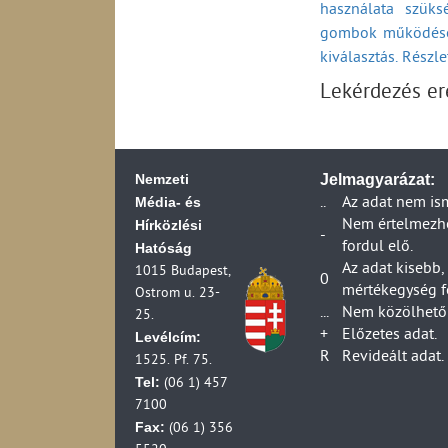
használata szüks
A távközlési szolg
Nyilvántartott 
gombok működésé
(2002-2009)
szolgáltatás - F
A távközlési szolg
kiválasztás. Részl
Nyilvántartott 
szerződéssel kapc
Lekérdezés e
szolgáltatás - E
A távközlési szolg
szerződési feltéte
Nyilvántartott 
szolgáltatás - 
A távközlési szolg
(2002-2009)
Nyilvántartott 
Nemzeti
Jelmagyarázat:
A távközlési szolg
szolgáltatás - J
Média- és
..
Az adat nem is
(2002-2009)
Hírközlési
Nem értelmezhet
Nyilvántartott 
A távközlési szolg
-
fordul elő.
Hatóság
szolgáltatás - 
(2002-2009)
Az adat kisebb,
(Csomagautoma
1015 Budapest,
Piacfelügyeleti el
0
mértékegység f
Ostrom u. 23-
Piacfelügyeleti el
Nyilvántartott 
...
Nem közölhető 
25.
Postai szolgáltat
szolgáltatás - 
+
Előzetes adat.
Levélcím:
Berendezés-engedé
Nyilvántartott 
R
Revideált adat.
1525. Pf. 75.
2001)
postai szolgálta
Tel:
(06 1) 457
Berendezések piac
7100
A műsorszórás eng
Nyilvántartott 
Fax:
(06 1) 356
postai szolgált
Engedéllyel rende