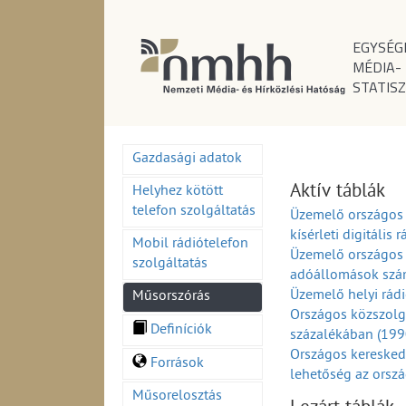
EGYSÉG
MÉDIA-
STATISZ
Gazdasági adatok
Aktív táblák
Helyhez kötött
telefon szolgáltatás
Üzemelő országos 
kísérleti digitáli
Mobil rádiótelefon
Üzemelő országos 
szolgáltatás
adóállomások szá
Üzemelő helyi rá
Műsorszórás
Országos közszolg
Definíciók
százalékában (19
Országos keresked
Források
lehetőség az orsz
Országos és körze
Műsorelosztás