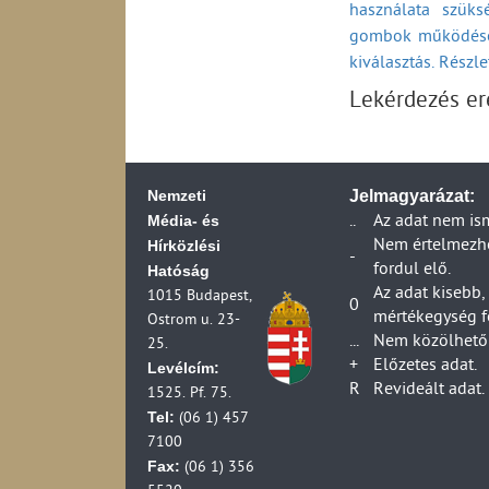
használata szüks
Kereskedelmi műso
Dankó Rádió közsz
gombok működésé
száma az effektív 
(2012-2023)
Televízió-előfizet
kiválasztás. Részl
RETRO Rádió kere
Kézikészülékhez kap
Digitális rádiós m
Lekérdezés e
adás az adóállomá
Földfelszíni digit
szerint (2007-2007
Üzemelő földfelszí
Az RTL- Klub kere
összesen (1990-2
Az m1 közszolgála
Földfelszíni digit
Nemzeti
Jelmagyarázat:
Országos analóg k
kisugárzott teljes
Média- és
..
Az adat nem is
(1997-2012)
Országos földfelszí
Hírközlési
Nem értelmezhet
Országos analóg kö
lakosságának szá
-
fordul elő.
Hatóság
(1990-2012)
Digitális televízi
Az adat kisebb,
1015 Budapest,
Az m2 közszolgála
Digitális televízi
0
mértékegység f
Ostrom u. 23-
A TV2 kereskedelm
Digitális televízi
...
Nem közölhető 
25.
Kísérleti földfelsz
Digitális televízi
+
Előzetes adat.
Levélcím:
telephelye és a ki
Digitális televízi
R
Revideált adat.
1525. Pf. 75.
Helyi televízió ad
Digitális televízi
Tel:
(06 1) 457
Körzeti televízió 
7100
Helyi televíziók a
Fax:
(06 1) 356
Televízió-műsorid