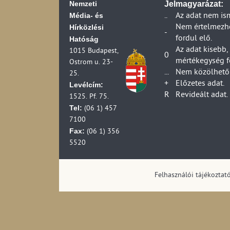
Nemzeti
Jelmagyarázat:
Kereskedelmi műso
Dankó Rádió közsz
Média- és
..
Az adat nem is
száma az effektív 
(2012-2023)
Hírközlési
Nem értelmezhet
Televízió-előfizet
RETRO Rádió kere
-
fordul elő.
Hatóság
Kézikészülékhez kap
Digitális rádiós m
Az adat kisebb,
1015 Budapest,
adás az adóállomá
Földfelszíni digit
0
mértékegység f
Ostrom u. 23-
szerint (2007-2007
Üzemelő földfelszí
...
Nem közölhető 
25.
Az RTL- Klub kere
összesen (1990-2
+
Előzetes adat.
Levélcím:
Az m1 közszolgála
Földfelszíni digit
R
Revideált adat.
1525. Pf. 75.
Országos analóg k
kisugárzott teljes
Tel:
(1997-2012)
(06 1) 457
Országos földfelszí
Országos analóg kö
7100
lakosságának szá
Fax:
(1990-2012)
(06 1) 356
Digitális televízi
Az m2 közszolgála
5520
Digitális televízi
A TV2 kereskedelm
Digitális televízi
Kísérleti földfelsz
Digitális televízi
Felhasználói tájékoztat
telephelye és a ki
Digitális televízi
Helyi televízió ad
Digitális televízi
Körzeti televízió 
Helyi televíziók a
Televízió-műsorid