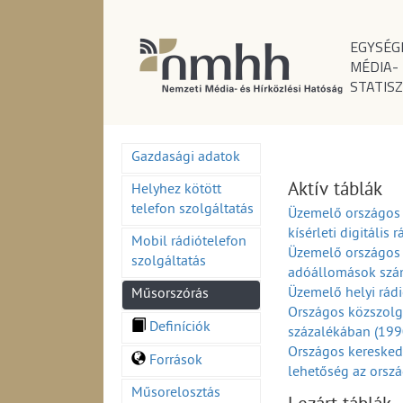
EGYSÉG
MÉDIA-
STATISZ
Gazdasági adatok
Aktív táblák
Helyhez kötött
telefon szolgáltatás
Üzemelő országos 
kísérleti digitáli
Mobil rádiótelefon
Üzemelő országos 
szolgáltatás
adóállomások szá
Üzemelő helyi rá
Műsorszórás
Országos közszolg
Definíciók
százalékában (19
Országos keresked
Források
lehetőség az orsz
Országos és körze
Műsorelosztás