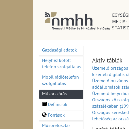
EGYSÉG
MÉDIA-
STATISZ
Gazdasági adatok
Aktív táblák
Helyhez kötött
telefon szolgáltatás
Üzemelő országos 
kísérleti digitáli
Mobil rádiótelefon
Üzemelő országos 
szolgáltatás
adóállomások szá
Üzemelő helyi rá
Műsorszórás
Országos közszolg
Definíciók
százalékában (19
Országos keresked
Források
lehetőség az orsz
Országos és körze
Műsorelosztás