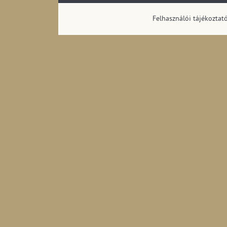
Körzeti televíziók
Átjátszó adók tápl
Felhasználói tájékoztat
Kézikészülékhez kap
adás az adóállomás
szerint (2007-2007
Kézikészülékhez ka
(DVB-H) "B" hálóza
szerint (2008-2008
Közszolgálati kör
szerint (1998-2021