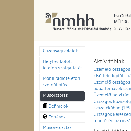
EGYSÉG
MÉDIA-
STATISZ
Gazdasági adatok
Aktív táblák
Helyhez kötött
telefon szolgáltatás
Üzemelő országos 
kísérleti digitáli
Mobil rádiótelefon
Üzemelő országos 
szolgáltatás
adóállomások szá
Üzemelő helyi rá
Műsorszórás
Országos közszolg
Definíciók
százalékában (19
Országos keresked
Források
lehetőség az orsz
Országos és körze
Műsorelosztás