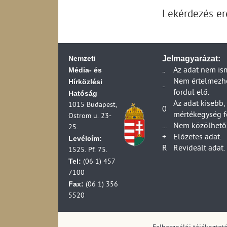
Kereskedelmi műso
Dankó Rádió közsz
Lekérdezés e
száma az effektív 
(2012-2023)
Televízió-előfizet
RETRO Rádió kere
Kézikészülékhez kap
Digitális rádiós m
adás az adóállomá
Földfelszíni digit
Nemzeti
Jelmagyarázat:
szerint (2007-2007
Üzemelő földfelszí
Média- és
..
Az adat nem is
Az RTL- Klub kere
összesen (1990-2
Hírközlési
Nem értelmezhet
Az m1 közszolgála
Földfelszíni digit
-
fordul elő.
Hatóság
Országos analóg k
kisugárzott teljes
Az adat kisebb,
1015 Budapest,
(1997-2012)
Országos földfelszí
0
mértékegység f
Ostrom u. 23-
Országos analóg kö
lakosságának szá
...
Nem közölhető 
25.
(1990-2012)
Digitális televízi
+
Előzetes adat.
Levélcím:
Az m2 közszolgála
Digitális televízi
R
Revideált adat.
1525. Pf. 75.
A TV2 kereskedelm
Digitális televízi
Tel:
(06 1) 457
Kísérleti földfelsz
Digitális televízi
7100
telephelye és a ki
Digitális televízi
Fax:
(06 1) 356
Helyi televízió ad
Digitális televízi
5520
Körzeti televízió 
Helyi televíziók a
Televízió-műsorid