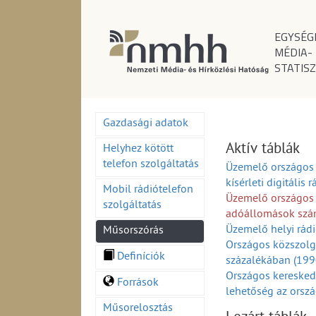
EGYSÉG
MÉDIA-
STATISZ
Gazdasági adatok
Aktív táblák
Helyhez kötött
telefon szolgáltatás
Üzemelő országos 
kísérleti digitáli
Mobil rádiótelefon
Üzemelő országos 
szolgáltatás
adóállomások szá
Üzemelő helyi rá
Műsorszórás
Országos közszolg
Definíciók
százalékában (19
Országos keresked
Források
lehetőség az orsz
Országos és körze
Műsorelosztás