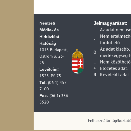
Kereskedelmi műso
Dankó Rádió közsz
száma az effektív 
(2012-2023)
Televízió-előfizet
RETRO Rádió kere
Nemzeti
Kézikészülékhez kap
Jelmagyarázat:
Digitális rádiós m
adás az adóállomá
Média- és
..
Az adat nem is
Földfelszíni digit
szerint (2007-2007
Hírközlési
Nem értelmezhet
Üzemelő földfelszí
-
Az RTL- Klub kere
fordul elő.
Hatóság
összesen (1990-2
Az m1 közszolgála
Az adat kisebb,
Földfelszíni digit
1015 Budapest,
0
Országos analóg k
mértékegység f
kisugárzott teljes
Ostrom u. 23-
(1997-2012)
...
Nem közölhető 
Országos földfelszí
25.
Országos analóg kö
+
Előzetes adat.
lakosságának szá
Levélcím:
(1990-2012)
R
Revideált adat.
Digitális televízi
1525. Pf. 75.
Az m2 közszolgála
Digitális televízi
Tel:
(06 1) 457
A TV2 kereskedelm
Digitális televízi
7100
Kísérleti földfelsz
Digitális televízi
Fax:
(06 1) 356
telephelye és a ki
Digitális televízi
5520
Helyi televízió ad
Digitális televízi
Körzeti televízió 
Helyi televíziók a
Felhasználói tájékoztat
Televízió-műsorid