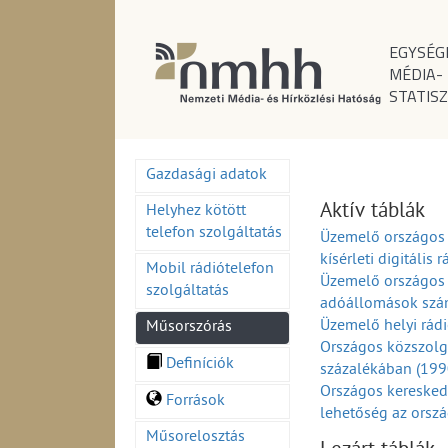
EGYSÉG
MÉDIA-
STATISZ
Gazdasági adatok
Aktív táblák
Helyhez kötött
telefon szolgáltatás
Üzemelő országos 
kísérleti digitáli
Mobil rádiótelefon
Üzemelő országos 
szolgáltatás
adóállomások szá
Üzemelő helyi rá
Műsorszórás
Országos közszolg
Definíciók
százalékában (19
Országos keresked
Források
lehetőség az orsz
Országos és körze
Műsorelosztás