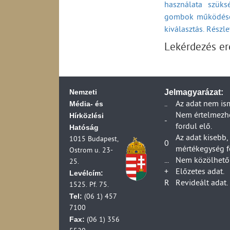
használata szüks
Kereskedelmi műso
Dankó Rádió közsz
gombok működésé
száma az effektív 
(2012-2023)
Televízió-előfizet
kiválasztás. Részl
RETRO Rádió kere
Kézikészülékhez kap
Digitális rádiós m
Lekérdezés e
adás az adóállomá
Földfelszíni digit
szerint (2007-2007
Üzemelő földfelszí
Az RTL- Klub kere
összesen (1990-2
Az m1 közszolgála
Földfelszíni digit
Nemzeti
Jelmagyarázat:
Országos analóg k
kisugárzott teljes
Média- és
..
Az adat nem is
(1997-2012)
Országos földfelszí
Hírközlési
Nem értelmezhet
Országos analóg kö
lakosságának szá
-
fordul elő.
Hatóság
(1990-2012)
Digitális televízi
Az adat kisebb,
1015 Budapest,
Az m2 közszolgála
Digitális televízi
0
mértékegység f
Ostrom u. 23-
A TV2 kereskedelm
Digitális televízi
...
Nem közölhető 
25.
Kísérleti földfelsz
Digitális televízi
+
Előzetes adat.
Levélcím:
telephelye és a ki
Digitális televízi
R
Revideált adat.
1525. Pf. 75.
Helyi televízió ad
Digitális televízi
Tel:
(06 1) 457
Körzeti televízió 
7100
Helyi televíziók a
Fax:
(06 1) 356
Televízió-műsorid