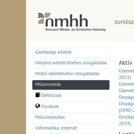
EGYSÉGE
Gazdasági adatok
Aktív
Helyhez kötött telefon szolgáltatás
Üzemelő
Mobil rádiótelefon szolgáltatás
2023)
Üzemel
Műsorszórás
Üzemel
Definíciók
Országo
Országo
Források
(1990-
Országo
Műsorelosztás
2023)
Informatika, internet
Országo