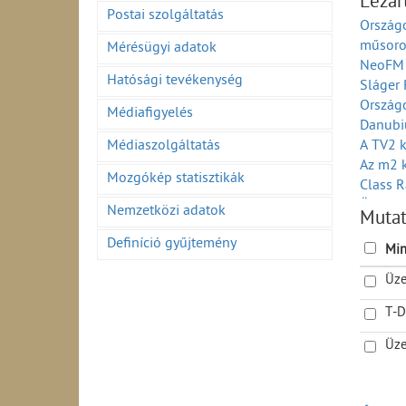
Lezár
teljesí
Postai szolgáltatás
Országo
Helyi r
műsoro
Mérésügyi adatok
Országo
NeoFM 
Körzeti
Hatósági tevékenység
Sláger
2023)
Ország
Helyi r
Médiafigyelés
Danubi
Középh
Médiaszolgáltatás
A TV2 
Ország
Az m2 
Ország
Mozgókép statisztikák
Class 
Kereske
Üzemel
Helyi r
Nemzetközi adatok
Muta
Földfel
Üzemel
Definíció gyűjtemény
Üzemel
Kisközö
Min
Rádió-
Üzemelő
Üze
Országo
Kisközö
műsoro
Kisközö
T-D
Országo
Üzemelő
Országo
Üze
Üzemel
teljesí
T-DAB a
Üzemel
Földfel