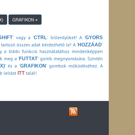
-2023)
zág lakosságának százalékában (1990-2012)
97-2023)
2002-2023)
GRAFIKON
aximális effektív kisugárzott teljesítmény
97-2023)
ok (2012-2023)
esítmény szerint (1997-2017)
SHIFT
CTRL
GYORS
' vagy a '
' billentyűket! A ’
záma a maximális effektív kisugárzott
HOZZÁAD
tartozó összes adat kérdezhető le! A '
'
)
ly a többi funkció használatához mindenképpen
ktív kisugárzott teljesítmény szerint (1997-2012)
összesen (1990-2023)
FUTTAT
ők meg a ’
’ gomb megnyomására. Szintén
dóállomások száma a maximális effektív kisugárzott
kisugárzott teljesítmény szerint (2008-2023)
X)
GRAFIKON
’ és a ’
’ gombok működéséhez. A
ág lakosságának százalékában (2008-2023)
áma az effektív kisugárzott teljesítmény szerint.
ITT
b leírást
talál!
B-H) adás az adóállomás telephelye és a
RSS
rint (1997-2012)
rint (1990-2012)