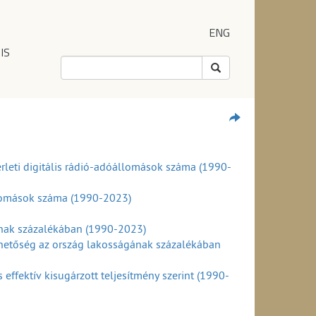
ENG
IS
rleti digitális rádió-adóállomások száma (1990-
llomások száma (1990-2023)
ának százalékában (1990-2023)
ehetőség az ország lakosságának százalékában
ffektív kisugárzott teljesítmény szerint (1990-
mások száma a maximális effektív kisugárzott