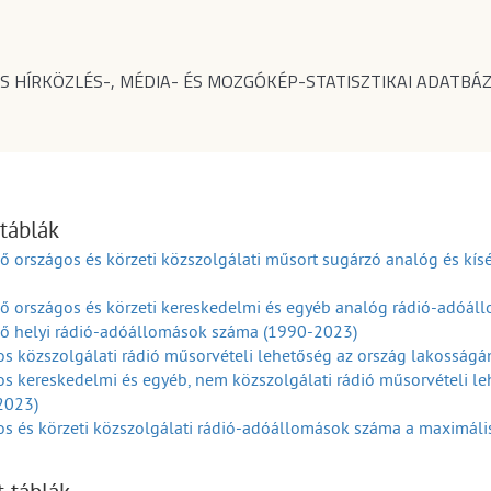
S HÍRKÖZLÉS-, MÉDIA- ÉS MOZGÓKÉP-STATISZTIKAI ADATBÁZ
 táblák
 országos és körzeti közszolgálati műsort sugárzó analóg és kísé
ő országos és körzeti kereskedelmi és egyéb analóg rádió-adóá
ő helyi rádió-adóállomások száma (1990-2023)
s közszolgálati rádió műsorvételi lehetőség az ország lakosság
s kereskedelmi és egyéb, nem közszolgálati rádió műsorvételi l
2023)
s és körzeti közszolgálati rádió-adóállomások száma a maximális e
s és körzeti kereskedelmi és nem nyereségérdekelt rádió-adóállo