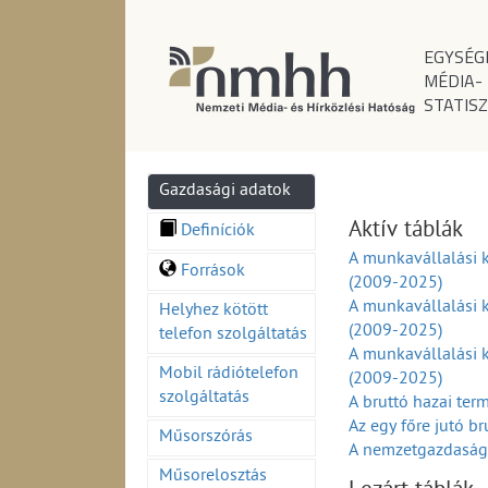
EGYSÉG
MÉDIA-
STATISZ
Gazdasági adatok
Aktív táblák
Definíciók
A munkavállalási 
Források
(2009-2025)
A munkavállalási k
Helyhez kötött
(2009-2025)
telefon szolgáltatás
A munkavállalási 
Mobil rádiótelefon
(2009-2025)
szolgáltatás
A bruttó hazai te
Az egy főre jutó b
Műsorszórás
A nemzetgazdasági
A külkereskedelmi 
Műsorelosztás