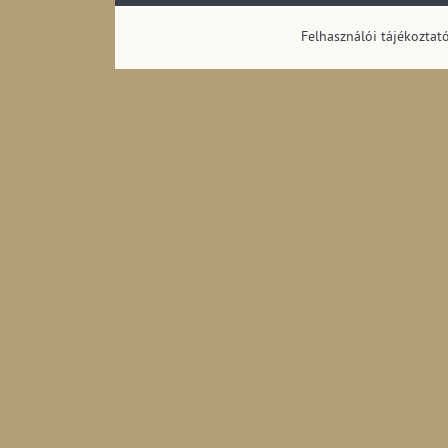
megoszlása (1990
Felhasználói tájékoztat