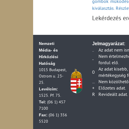
gombok működésé
2006)
kiválasztás. Részl
Távközlési beruhá
Távközlési vállalk
Lekérdezés e
2006)
Távközlési vállalk
2006)
Posta ágazat váll
Nemzeti
Jelmagyarázat:
Posta ágazat társa
Média- és
..
Az adat nem is
(1990-2006)
Hírközlési
Nem értelmezhet
-
Posta ágazat váll
fordul elő.
Hatóság
(1990-2007)
Az adat kisebb,
1015 Budapest,
0
Posta ágazat válla
mértékegység f
Ostrom u. 23-
(1990-2007)
...
Nem közölhető 
25.
Posta ágazat válla
+
Előzetes adat.
Levélcím:
Postai vállalkozá
R
Revideált adat.
1525. Pf. 75.
Postai és futárpos
Tel:
(06 1) 457
Posta ágazat váll
7100
Postai és futárpost
Fax:
(06 1) 356
(1990-2006)
5520
Postai és futárpos