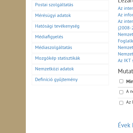
Lezár
A külke
Postai szolgáltatás
Az inte
idősza
Az inf
Mérésügyi adatok
A külke
Az inte
(2001-
Hatósági tevékenység
(2008-
A fogya
Nemzet
Médiafigyelés
Foglalk
Médiaszolgáltatás
Nemzetg
Nemzet
Mozgókép statisztikák
Az IKT 
Exportá
Nemzetközi adatok
Muta
Egy főr
Definíció gyűjtemény
Az info
Min
Az info
A n
Az info
Az inf
Az 
Az info
(1990-
Az info
Évek 
áron (