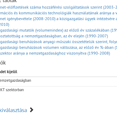
t táblák
reskedelmi termékforgalom volumenindexei árufőcsoportok szerin
rnet-előfizetések száma hozzáférési szolgáltatások szerint (2003-
ka=100,0) (2001-2024)
ormációs és kommunikációs technológiák használatának aránya a 
reskedelmi termékforgalom volumenindexei árufőcsoportok szerint
rnet igénybevétele (2008-2010) a közigazgatási ügyek intézésére
2024)
2010)
sztóiár-index (Előző év =100,0) (2001-2025)
gazdasági mutatók (volumenindex) az előző év százalékában (1
oztatottság a nemzetgazdaságban, az év elején (1990-2007)
azdasági beruházások anyagi-műszaki összetételük szerint, foly
gazdasági beruházások volumen változása, az előző év %-ában 
szektor aránya a nemzetgazdasághoz viszonyítva (1990-2008)
rbevétel aránya a nettó árbevételhez (1990-2007)
tók
e jutó bruttó hozzáadott érték, folyó áron (1990-2008)
rmációs és kommunikációs technológiai (IKT) szektorban foglalk
det kijelöl
rmációs és kommunikációs technológiai (IKT) szektor befektetett 
emzetgazdaságban
rmációs és kommunikációs technológiai (IKT) szektor jegyzett tők
ormációs és kommunikációs technológiai (IKT) szektorban működő
IKT szektorban
rmációs és kommunikációs technológiai (IKT) szektorban működő 
2006)
rmációs és kommunikációs technológiai (IKT) szektorban alkalmazá
kiválasztása
1990-2007)