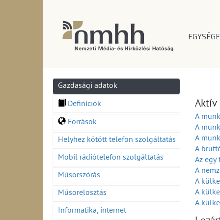
EGYSÉGE
Gazdasági adatok
Aktív
Definíciók
A munka
Források
A munka
A munka
Helyhez kötött telefon szolgáltatás
A brutt
Mobil rádiótelefon szolgáltatás
Az egy 
A nemz
Műsorszórás
A külke
A külke
Műsorelosztás
A külke
Informatika, internet
Ft) (20