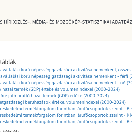
S HÍRKÖZLÉS-, MÉDIA- ÉS MOZGÓKÉP-STATISZTIKAI ADATBÁZ
 táblák
vállalási korú népesség gazdasági aktivitása nemenként, összes
vállalási korú népesség gazdasági aktivitása nemenként - férfi 
vállalási korú népesség gazdasági aktivitása nemenként - nő (
ó hazai termék (GDP) értéke és volumenindexei (2000-2024)
főre jutó bruttó hazai termék (GDP) értéke (2000-2024)
etgazdasági beruházások értéke, volumenindexei (2000-2024)
reskedelmi termékforgalom forintban, árufőcsoportok szerint - Beh
reskedelmi termékforgalom forintban, árufőcsoportok szerint - Kivi
reskedelmi termékforgalom forintban, árufőcsoportok szerint - Beho
01-2024)