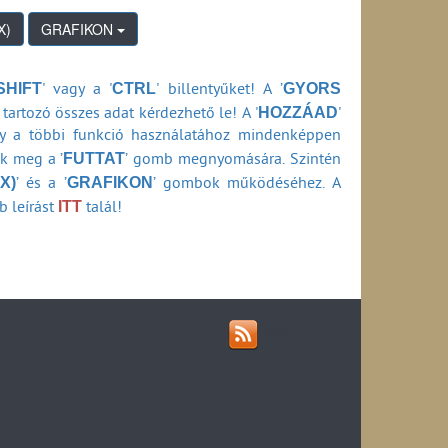
 folyó áron (1990-2006)
GRAFIKON
2006)
(1990-2007)
eresete (1990-2007)
SHIFT
CTRL
GYORS
' vagy a '
' billentyűket! A ’
HOZZÁAD
tartozó összes adat kérdezhető le! A '
'
ly a többi funkció használatához mindenképpen
-2006)
FUTTAT
ők meg a ’
’ gomb megnyomására. Szintén
X)
GRAFIKON
’ és a ’
’ gombok működéséhez. A
0-2006)
ITT
b leírást
talál!
90-2006)
 (1990-2006)
a (1990-2007)
(1990-2007)
RSS
)
 áron (1990-2006)
szlása (1990-2006)