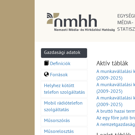
EGYSÉG
MÉDIA-
STATISZ
Gazdasági adatok
Aktív táblák
Definíciók
A munkavállalási 
Források
(2009-2025)
A munkavállalási k
Helyhez kötött
(2009-2025)
telefon szolgáltatás
A munkavállalási 
Mobil rádiótelefon
(2009-2025)
szolgáltatás
A bruttó hazai te
Az egy főre jutó b
Műsorszórás
A nemzetgazdasági
A külkereskedelmi 
Műsorelosztás