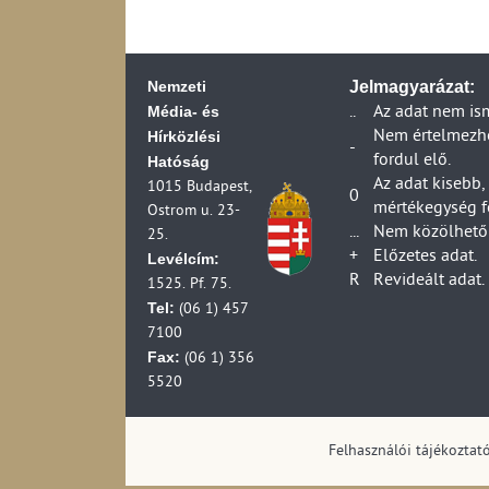
2006)
Távközlési beruhá
Távközlési vállalk
Nemzeti
2006)
Jelmagyarázat:
Távközlési vállalk
Média- és
..
Az adat nem is
2006)
Hírközlési
Nem értelmezhet
-
Posta ágazat váll
fordul elő.
Hatóság
Posta ágazat társa
Az adat kisebb,
1015 Budapest,
0
(1990-2006)
mértékegység f
Ostrom u. 23-
Posta ágazat váll
...
Nem közölhető 
25.
(1990-2007)
+
Előzetes adat.
Levélcím:
Posta ágazat válla
R
Revideált adat.
1525. Pf. 75.
(1990-2007)
Tel:
(06 1) 457
Posta ágazat válla
7100
Postai vállalkozá
Fax:
(06 1) 356
Postai és futárpos
5520
Posta ágazat váll
Postai és futárpost
(1990-2006)
Felhasználói tájékoztat
Postai és futárpos