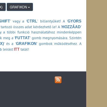
 folyó áron (1990-2006)
GRAFIKON
2006)
(1990-2007)
eresete (1990-2007)
SHIFT
CTRL
GYORS
' vagy a '
' billentyűket! A ’
HOZZÁAD
tartozó összes adat kérdezhető le! A '
'
ly a többi funkció használatához mindenképpen
-2006)
FUTTAT
ők meg a ’
’ gomb megnyomására. Szintén
X)
GRAFIKON
’ és a ’
’ gombok működéséhez. A
0-2006)
ITT
b leírást
talál!
90-2006)
 (1990-2006)
a (1990-2007)
(1990-2007)
RSS
)
 áron (1990-2006)
szlása (1990-2006)