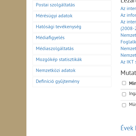
Lezár
A külke
Postai szolgáltatás
Az inte
idősza
Az inf
Mérésügyi adatok
A külke
Az inte
(2001-
Hatósági tevékenység
(2008-
A fogya
Nemzet
Médiafigyelés
Foglalk
Médiaszolgáltatás
Nemzetg
Nemzet
Mozgókép statisztikák
Az IKT 
Exportá
Nemzetközi adatok
Muta
Egy főr
Definíció gyűjtemény
Az info
Min
Az info
Ing
Az info
Az inf
Műs
Az info
(1990-
Az info
Évek 
áron (