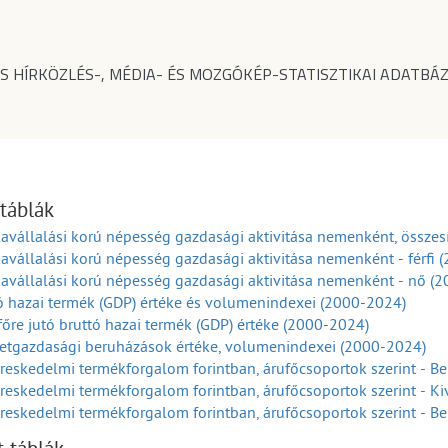
S HÍRKÖZLÉS-, MÉDIA- ÉS MOZGÓKÉP-STATISZTIKAI ADATBÁZ
 táblák
vállalási korú népesség gazdasági aktivitása nemenként, összes
vállalási korú népesség gazdasági aktivitása nemenként - férfi 
vállalási korú népesség gazdasági aktivitása nemenként - nő (
ó hazai termék (GDP) értéke és volumenindexei (2000-2024)
főre jutó bruttó hazai termék (GDP) értéke (2000-2024)
etgazdasági beruházások értéke, volumenindexei (2000-2024)
reskedelmi termékforgalom forintban, árufőcsoportok szerint - Beh
reskedelmi termékforgalom forintban, árufőcsoportok szerint - Kivi
reskedelmi termékforgalom forintban, árufőcsoportok szerint - Beho
01-2024)