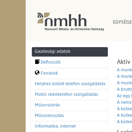
EGYSÉGE
Gazdasági adatok
Aktív
Definíciók
A munka
Források
A munka
A munka
Helyhez kötött telefon szolgáltatás
A brutt
Mobil rádiótelefon szolgáltatás
Az egy 
A nemz
Műsorszórás
A külke
A külke
Műsorelosztás
A külke
Informatika, internet
Ft) (20