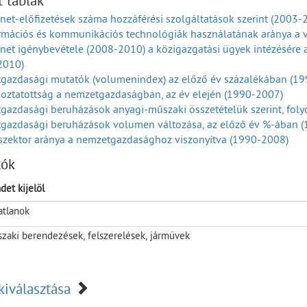
t táblák
reskedelmi termékforgalom volumenindexei árufőcsoportok szerin
rnet-előfizetések száma hozzáférési szolgáltatások szerint (2003-
ka=100,0) (2001-2024)
ormációs és kommunikációs technológiák használatának aránya a 
reskedelmi termékforgalom volumenindexei árufőcsoportok szerint
rnet igénybevétele (2008-2010) a közigazgatási ügyek intézésére
2024)
2010)
sztóiár-index (Előző év =100,0) (2001-2025)
gazdasági mutatók (volumenindex) az előző év százalékában (1
oztatottság a nemzetgazdaságban, az év elején (1990-2007)
azdasági beruházások anyagi-műszaki összetételük szerint, foly
gazdasági beruházások volumen változása, az előző év %-ában 
szektor aránya a nemzetgazdasághoz viszonyítva (1990-2008)
rbevétel aránya a nettó árbevételhez (1990-2007)
tók
e jutó bruttó hozzáadott érték, folyó áron (1990-2008)
rmációs és kommunikációs technológiai (IKT) szektorban foglalk
det kijelöl
rmációs és kommunikációs technológiai (IKT) szektor befektetett 
atlanok
rmációs és kommunikációs technológiai (IKT) szektor jegyzett tők
ormációs és kommunikációs technológiai (IKT) szektorban működő
zaki berendezések, felszerelések, járművek
rmációs és kommunikációs technológiai (IKT) szektorban működő 
2006)
rmációs és kommunikációs technológiai (IKT) szektorban alkalmazá
kiválasztása
1990-2007)