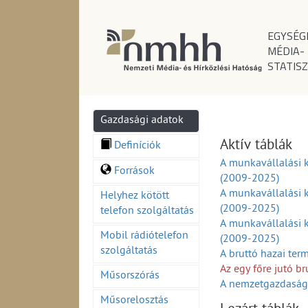
EGYSÉG
MÉDIA-
STATISZ
Gazdasági adatok
Aktív táblák
Definíciók
A munkavállalási 
Források
(2009-2025)
A munkavállalási k
Helyhez kötött
(2009-2025)
telefon szolgáltatás
A munkavállalási 
Mobil rádiótelefon
(2009-2025)
szolgáltatás
A bruttó hazai te
Az egy főre jutó b
Műsorszórás
A nemzetgazdasági
A külkereskedelmi 
Műsorelosztás