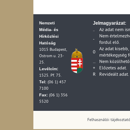
2006)
Távközlési beruhá
Távközlési vállalk
Nemzeti
2006)
Jelmagyarázat:
Távközlési vállalk
Média- és
..
Az adat nem is
2006)
Hírközlési
Nem értelmezhet
-
Posta ágazat váll
fordul elő.
Hatóság
Posta ágazat társa
Az adat kisebb,
1015 Budapest,
0
(1990-2006)
mértékegység f
Ostrom u. 23-
Posta ágazat váll
...
Nem közölhető 
25.
(1990-2007)
+
Előzetes adat.
Levélcím:
Posta ágazat válla
R
Revideált adat.
1525. Pf. 75.
(1990-2007)
Tel:
(06 1) 457
Posta ágazat válla
7100
Postai vállalkozá
Fax:
(06 1) 356
Postai és futárpos
5520
Posta ágazat váll
Postai és futárpost
(1990-2006)
Felhasználói tájékoztat
Postai és futárpos