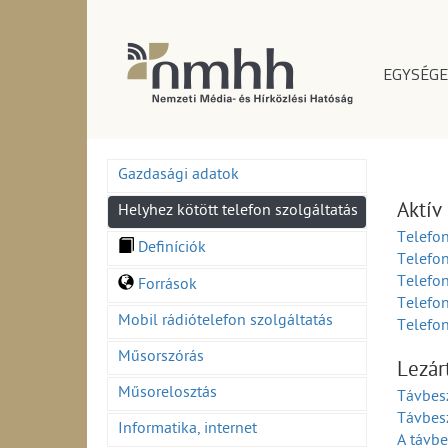
EGYSÉGE
Gazdasági adatok
Aktív
Helyhez kötött telefon szolgáltatás
Telefo
Definíciók
Telefo
Telefon
Források
Telefo
Mobil rádiótelefon szolgáltatás
Telefon
Műsorszórás
Lezár
Műsorelosztás
Távbes
Távbesz
Informatika, internet
A távbe