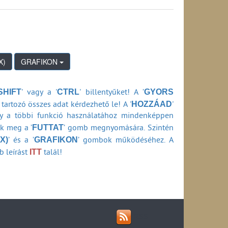
GRAFIKON
SHIFT
CTRL
GYORS
' vagy a '
' billentyűket! A ’
HOZZÁAD
tartozó összes adat kérdezhető le! A '
'
ly a többi funkció használatához mindenképpen
FUTTAT
ők meg a ’
’ gomb megnyomására. Szintén
X)
GRAFIKON
’ és a ’
’ gombok működéséhez. A
ITT
b leírást
talál!
RSS