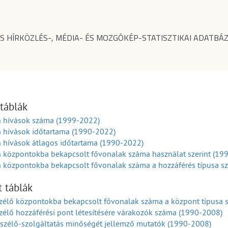
S HÍRKÖZLÉS-, MÉDIA- ÉS MOZGÓKÉP-STATISZTIKAI ADATBÁZ
 táblák
n hívások száma (1999-2022)
n hívások időtartama (1990-2022)
 hívások átlagos időtartama (1990-2022)
n központokba bekapcsolt fővonalak száma használat szerint (19
 központokba bekapcsolt fővonalak száma a hozzáférés típusa sz
t táblák
zélő központokba bekapcsolt fővonalak száma a központ típusa s
élő hozzáférési pont létesítésére várakozók száma (1990-2008)
szélő-szolgáltatás minőségét jellemző mutatók (1990-2008)