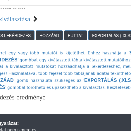
recen primer
kiválasztása
aújváros primer
r primer
tergom primer
öllő primer
rrel egy vagy több mutatót is kijelölhet. Ehhez használja a '
RDEZÉS
’ gombbal egy kiválasztott tábla kiválasztott mutatóihoz 
ngyös primer
l a kiválasztott mutatókat hozzáadhatja a lekérdezéshez, me
r primer
es! Használatával több fejezet több táblájának adatai tekinthet
ZZÁAD
EXPORTÁLÁS (.XLS
’ gomb használata szükséges az ’
zberény primer
ÉS
' gombbal törölhető és újrakezdhető a kiválasztás. Részleteseb
osvár primer
rdezés eredménye
cag primer
incbarcika primer
yarázat:
skemét primer
dat nem ismeretes.