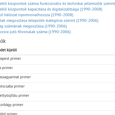
élő központok száma funkcionális és technikai jellemzőik szerin
élő központok kapacitása és digitalizáltsága (1990-2008)
lő hálózat nyomvonalhossza (1990-2008)
ak megoszlása település-kategória szerint (1990-2006)
ág számának megoszlása (1990-2006)
kosra jutó fővonalak száma (1990-2006)
ések száma primer körzetek szerint, év végén (1990-2006)
tók
g primer körzetek szerint, év végén (1990-2006)
olt fővonalak primer körzetek szerint, év végén (1990-2008)
det kijelöl
os távbeszélő állomások primer körzetek szerint, év végén (1990
apest primer
nalak száma primerkörzetek szerint, év végén (1990-2008)
szélő központokba bekapcsolt alap ISDN vonalak száma primer kö
a primer
szélő központokba bekapcsolt primer ISDN vonalak száma primer 
k száma primer körzetek szerint, év végén (1990-2008)
assagyarmat primer
éscsaba primer
ettyóújfalu primer
torbágy primer
léd primer