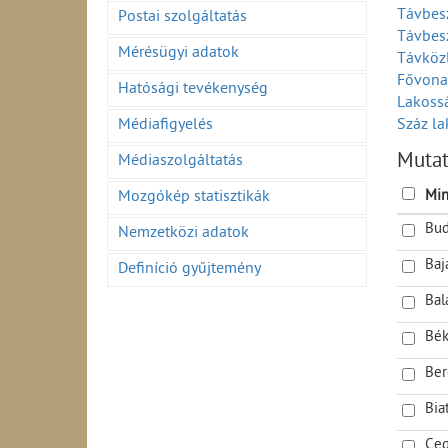
Távbesz
Postai szolgáltatás
Távbesz
Mérésügyi adatok
Távköz
Fővonal
Hatósági tevékenység
Lakoss
Médiafigyelés
Száz la
Települ
Muta
Médiaszolgáltatás
Lakossá
Bekapcs
Min
Mozgókép statisztikák
Nyilván
Bud
Nemzetközi adatok
ISDN vo
A távbe
Baj
Definíció gyűjtemény
A távbe
Igénylő
Bal
Bék
Ber
Bia
Ceg