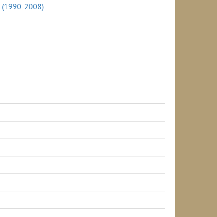
t (1990-2008)
-2008)
rzetek szerint, az év végén (1990-2008)
körzetek szerint, az év végén (1990-2008)