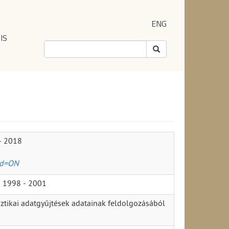
ENG
IS
 - 2018
od=ON
n 1998 - 2001
sztikai adatgyűjtések adatainak feldolgozásából