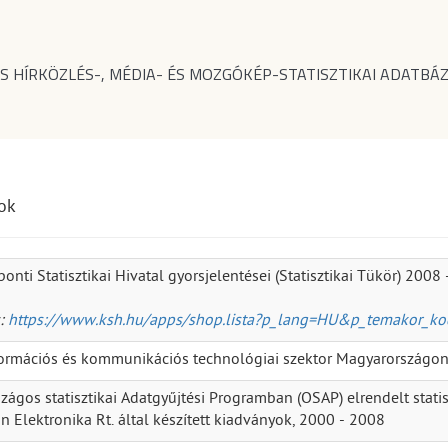
S HÍRKÖZLÉS-, MÉDIA- ÉS MOZGÓKÉP-STATISZTIKAI ADATBÁZ
ok
onti Statisztikai Hivatal gyorsjelentései (Statisztikai Tükör) 2008
s:
https://www.ksh.hu/apps/shop.lista?p_lang=HU&p_temakor_k
formációs és kommunikációs technológiai szektor Magyarországo
zágos statisztikai Adatgyűjtési Programban (OSAP) elrendelt stati
n Elektronika Rt. által készített kiadványok, 2000 - 2008