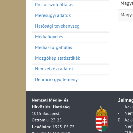
Magya
Postai szolgáltatás
Magya
Mérésügyi adatok
Hatósági tevékenység
Médiafigyelés
Médiaszolgáltatás
Mozgókép statisztikák
Nemzetközi adatok
Definíció gyűjtemény
Nemzeti Média- és
Jelmag
Hírközlési Hatóság
..
Az a
-
Nem 
1015 Budapest,
0
Az a
Ostrom u. 23-25.
Levélcím:
...
Nem
1525. Pf. 75.