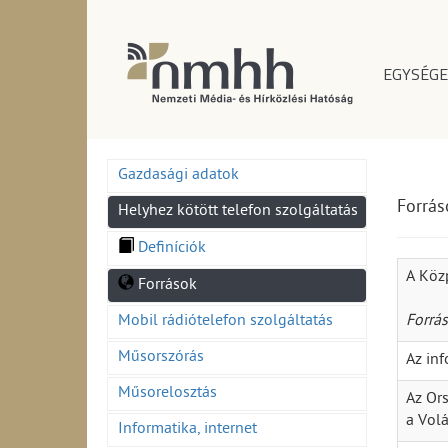
EGYSÉGE
Gazdasági adatok
Forrás
Helyhez kötött telefon szolgáltatás
Definíciók
A Közp
Források
Mobil rádiótelefon szolgáltatás
Forrá
Műsorszórás
Az in
Műsorelosztás
Az Ors
a Volá
Informatika, internet