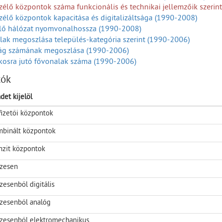
élő központok száma funkcionális és technikai jellemzőik szerin
élő központok kapacitása és digitalizáltsága (1990-2008)
lő hálózat nyomvonalhossza (1990-2008)
ak megoszlása település-kategória szerint (1990-2006)
ág számának megoszlása (1990-2006)
kosra jutó fővonalak száma (1990-2006)
ések száma primer körzetek szerint, év végén (1990-2006)
tók
g primer körzetek szerint, év végén (1990-2006)
olt fővonalak primer körzetek szerint, év végén (1990-2008)
det kijelöl
os távbeszélő állomások primer körzetek szerint, év végén (1990
fizetői központok
nalak száma primerkörzetek szerint, év végén (1990-2008)
szélő központokba bekapcsolt alap ISDN vonalak száma primer kö
binált központok
szélő központokba bekapcsolt primer ISDN vonalak száma primer 
k száma primer körzetek szerint, év végén (1990-2008)
nzit központok
zesen
zesenből digitális
zesenből analóg
zesenből elektromechanikus