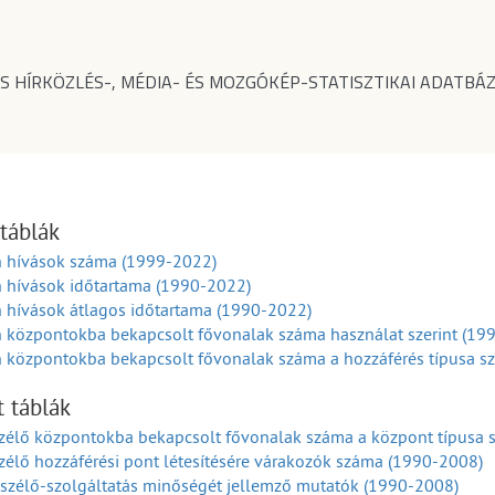
S HÍRKÖZLÉS-, MÉDIA- ÉS MOZGÓKÉP-STATISZTIKAI ADATBÁZ
 táblák
n hívások száma (1999-2022)
n hívások időtartama (1990-2022)
 hívások átlagos időtartama (1990-2022)
n központokba bekapcsolt fővonalak száma használat szerint (19
 központokba bekapcsolt fővonalak száma a hozzáférés típusa sz
t táblák
zélő központokba bekapcsolt fővonalak száma a központ típusa s
élő hozzáférési pont létesítésére várakozók száma (1990-2008)
szélő-szolgáltatás minőségét jellemző mutatók (1990-2008)