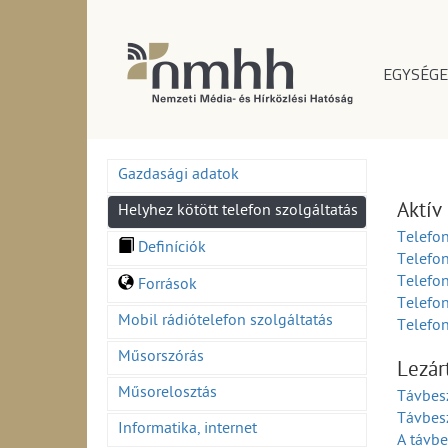
EGYSÉGE
Gazdasági adatok
Aktív
Helyhez kötött telefon szolgáltatás
Telefo
Definíciók
Telefo
Telefon
Források
Telefo
Mobil rádiótelefon szolgáltatás
Telefon
Műsorszórás
Lezár
Műsorelosztás
Távbes
Távbesz
Informatika, internet
A távbe