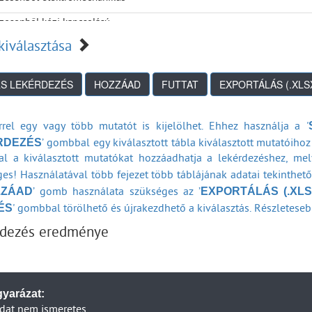
zesenből kézi kapcsolású
kiválasztása
rrel egy vagy több mutatót is kijelölhet. Ehhez használja a '
RDEZÉS
’ gombbal egy kiválasztott tábla kiválasztott mutatóihoz 
l a kiválasztott mutatókat hozzáadhatja a lekérdezéshez, me
es! Használatával több fejezet több táblájának adatai tekinthet
ZZÁAD
EXPORTÁLÁS (.XLS
’ gomb használata szükséges az ’
ÉS
' gombbal törölhető és újrakezdhető a kiválasztás. Részleteseb
rdezés eredménye
yarázat:
dat nem ismeretes.