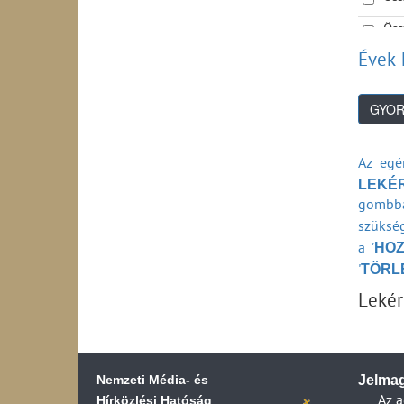
Öss
Évek 
Az egé
LEKÉ
gombba
szükség
HO
a ’
TÖRL
'
Leké
Nemzeti Média- és
Jelmag
Hírközlési Hatóság
..
Az a