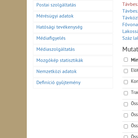
Távbesz
Postai szolgáltatás
Távbesz
Mérésügyi adatok
Távköz
Fővonal
Hatósági tevékenység
Lakoss
Médiafigyelés
Száz la
Települ
Muta
Médiaszolgáltatás
Lakossá
Bekapcs
Min
Mozgókép statisztikák
Nyilván
Elő
Nemzetközi adatok
ISDN vo
A távbe
Kom
Definíció gyűjtemény
A távbe
Igénylő
Tra
Öss
Öss
Öss
Öss