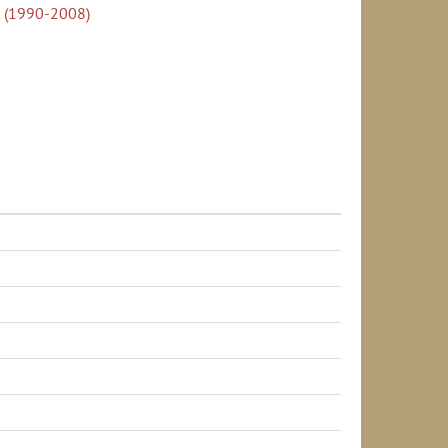
t (1990-2008)
-2008)
rzetek szerint, az év végén (1990-2008)
körzetek szerint, az év végén (1990-2008)