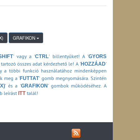
GRAFIKON
SHIFT
CTRL
GYORS
' vagy a '
' billentyűket! A ’
HOZZÁAD
tartozó összes adat kérdezhető le! A '
'
ly a többi funkció használatához mindenképpen
FUTTAT
ők meg a ’
’ gomb megnyomására. Szintén
X)
GRAFIKON
’ és a ’
’ gombok működéséhez. A
ITT
b leírást
talál!
RSS