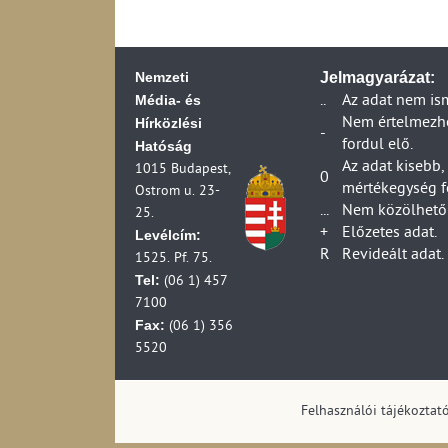
2006)
Küldemények kézbe
Fiókposták száma 
Ügyfélszolgálati 
Postahelyek száma
Egyetemes postai s
Nemzeti
Jelmagyarázat:
(1990-2006)
ideje belföldi vis
Média- és
A postai szolgálta
..
Az adat nem is
Egyetemes postai 
Hírközlési
szolgáltató adatai
Nem értelmezhet
átfutási ideje bel
-
A postai szolgálta
fordul elő.
Hatóság
Egyetemes postai 
HIF ellenőrzési ad
Az adat kisebb,
1015 Budapest,
ideje belföldi vis
0
A postai szolgálta
mértékegység f
Ostrom u. 23-
Panaszok, kártérít
szolgáltató adatai
...
Nem közölhető 
25.
2024)
A postai forgalma
+
Előzetes adat.
Levélcím:
Panaszok, kártérít
A száz lakosra jut
R
Revideált adat.
2024)
1525. Pf. 75.
(1990-2006)
Tel:
Panaszok és kártér
(06 1) 457
A száz lakosra jut
(2013-2024)
7100
(1990-2006)
Foglalkoztatottsá
Fax:
(06 1) 356
A száz lakosra ju
5520
2006)
A száz lakosra jut
2006)
Felhasználói tájékoztat
Egyetemes postai s