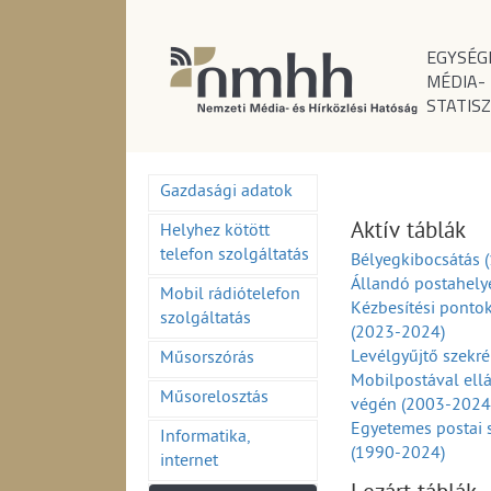
EGYSÉG
MÉDIA-
STATISZ
Gazdasági adatok
Aktív táblák
Helyhez kötött
telefon szolgáltatás
Bélyegkibocsátás 
Állandó postahely
Mobil rádiótelefon
Kézbesítési ponto
szolgáltatás
(2023-2024)
Levélgyűjtő szekr
Műsorszórás
Mobilpostával ell
Műsorelosztás
végén (2003-2024
Egyetemes postai 
Informatika,
(1990-2024)
internet
Egyetemes postai 