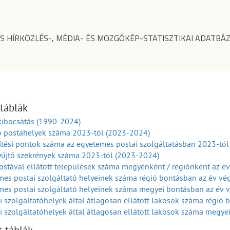
S HÍRKÖZLÉS-, MÉDIA- ÉS MOZGÓKÉP-STATISZTIKAI ADATBÁZ
 táblák
kibocsátás (1990-2024)
ó postahelyek száma 2023-tól (2023-2024)
tési pontok száma az egyetemes postai szolgáltatásban 2023-tó
yűjtő szekrények száma 2023-tól (2023-2024)
stával ellátott települések száma megyénként / régiónként az é
es postai szolgáltató helyeinek száma régió bontásban az év v
mes postai szolgáltató helyeinek száma megyei bontásban az év 
i szolgáltatóhelyek által átlagosan ellátott lakosok száma régió
i szolgáltatóhelyek által átlagosan ellátott lakosok száma megy
postajáratok száma megyénként / régiónként az év végén (2003-2