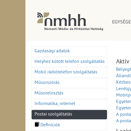
EGYSÉGE
Gazdasági adatok
Aktív
Helyhez kötött telefon szolgáltatás
Bélyeg
Mobil rádiótelefon szolgáltatás
Álland
Kézbesí
Műsorszórás
Levélg
Műsorelosztás
Mobilpo
Egyetem
Informatika, internet
Egyete
Postai szolgáltatás
A posta
A posta
Definíciók
Mobil 