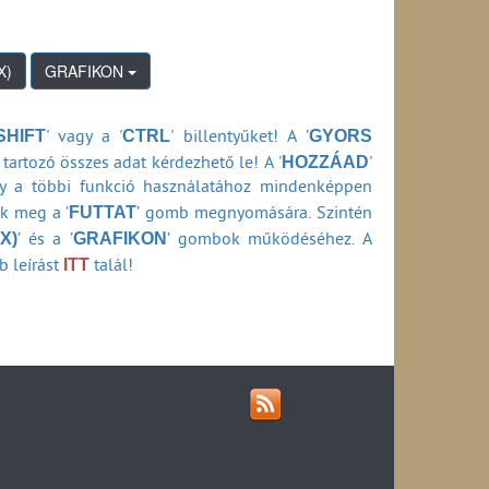
tási ideje belföldi viszonylatban (1990-2024)
k átfutási ideje belföldi viszonylatban (1990-
GRAFIKON
si ideje belföldi viszonylatban (1990-2024)
0-2024)
SHIFT
CTRL
GYORS
' vagy a '
' billentyűket! A ’
3-2024)
HOZZÁAD
tartozó összes adat kérdezhető le! A '
'
an (2013-2024)
ly a többi funkció használatához mindenképpen
FUTTAT
ők meg a ’
’ gomb megnyomására. Szintén
(1990-2006)
X)
GRAFIKON
990-2006)
’ és a ’
’ gombok működéséhez. A
ITT
b leírást
talál!
0-2006)
06)
-2006)
1990-2006)
RSS
(a szolgáltató adataiból számítva) (1990-2006)
a HIF ellenőrzési adataiból számítva) (1990-
szolgáltató adataiból számítva) (1990-2006)