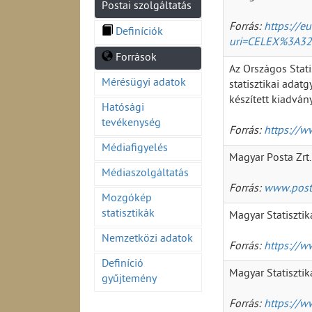
Postai szolgáltatás
Forrás:
https://e
Definíciók
uri=CELEX%3A3
Források
Az Országos Stati
Mérésügyi adatok
statisztikai adat
készített kiadvá
Hatósági
tevékenység
Forrás:
https://w
Médiafigyelés
Magyar Posta Zrt.
Médiaszolgáltatás
Forrás:
www.post
Mozgókép
statisztikák
Magyar Statiszti
Nemzetközi adatok
Forrás:
https://w
Definíció
Magyar Statiszti
gyűjtemény
Forrás:
https://w