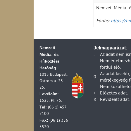
Nemzeti Média- é
Forrás:
https://n
Nemzeti
Jelmagyarázat:
Média- és
..
Az adat nem is
Hírközlési
Nem értelmezhet
-
fordul elő.
Hatóság
Az adat kisebb,
1015 Budapest,
0
mértékegység f
Ostrom u. 23-
...
Nem közölhető 
25.
+
Előzetes adat.
Levélcím:
R
Revideált adat.
1525. Pf. 75.
Tel:
(06 1) 457
7100
Fax:
(06 1) 356
5520