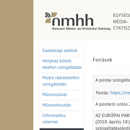
EGYSÉG
MÉDIA-
STATISZ
Gazdasági adatok
Források
Helyhez kötött
telefon szolgáltatás
Mobil rádiótelefon
A postai szolgált
szolgáltatás
Forrás:
https://n
Műsorszórás
A postáról szóló 2
Műsorelosztás
Informatika,
AZ EURÓPAI PAR
internet
(2018. április 18
szolgáltatásokról