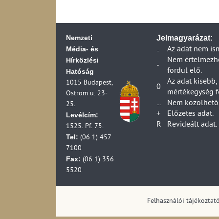
Nemzeti
Jelmagyarázat:
Média- és
..
Az adat nem is
Hírközlési
Nem értelmezhet
-
fordul elő.
Hatóság
Az adat kisebb,
1015 Budapest,
0
mértékegység f
Ostrom u. 23-
...
Nem közölhető 
25.
+
Előzetes adat.
Levélcím:
R
Revideált adat.
1525. Pf. 75.
Tel:
(06 1) 457
7100
Fax:
(06 1) 356
5520
Felhasználói tájékoztat