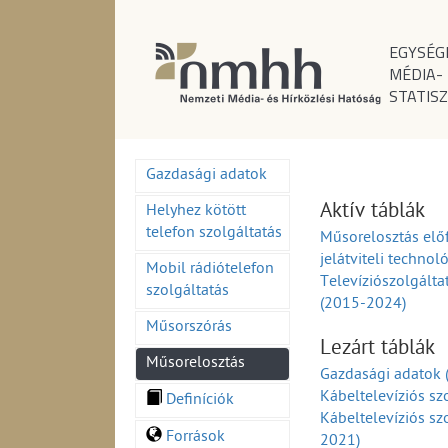
EGYSÉG
MÉDIA-
STATISZ
Gazdasági adatok
Aktív táblák
Helyhez kötött
telefon szolgáltatás
Műsorelosztás elő
jelátviteli techno
Mobil rádiótelefon
Televíziószolgálta
szolgáltatás
(2015-2024)
Műsorszórás
Lezárt táblák
Műsorelosztás
Gazdasági adatok
Kábeltelevíziós sz
Definíciók
Kábeltelevíziós sz
Források
2021)