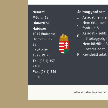
Nemzeti
Jelmagyarázat:
Média- és
..
Az adat nem is
Hírközlési
Nem értelmezhet
-
fordul elő.
Hatóság
Az adat kisebb,
1015 Budapest,
0
mértékegység f
Ostrom u. 23-
...
Nem közölhető 
25.
+
Előzetes adat.
Levélcím:
R
Revideált adat.
1525. Pf. 75.
Tel:
(06 1) 457
7100
Fax:
(06 1) 356
5520
Felhasználói tájékoztat