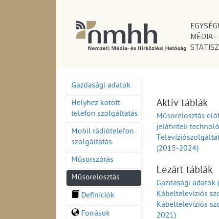
EGYSÉG
MÉDIA-
STATISZ
Gazdasági adatok
Aktív táblák
Helyhez kötött
telefon szolgáltatás
Műsorelosztás elő
jelátviteli techno
Mobil rádiótelefon
Televíziószolgálta
szolgáltatás
(2015-2024)
Műsorszórás
Lezárt táblák
Műsorelosztás
Gazdasági adatok
Kábeltelevíziós sz
Definíciók
Kábeltelevíziós sz
Források
2021)