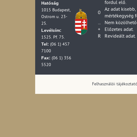
fordul elő.
Hatóság
Az adat kisebb,
1015 Budapest,
0
mértékegység f
Ostrom u. 23-
...
Nem közölhető 
25.
+
Előzetes adat.
Levélcím:
R
Revideált adat.
1525. Pf. 75.
Tel:
(06 1) 457
7100
Fax:
(06 1) 356
5520
Felhasználói tájékoztat