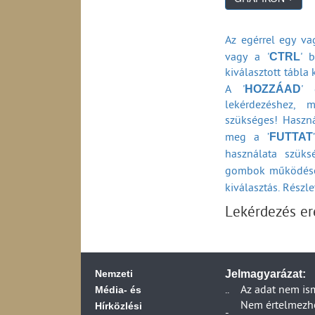
Kábeltelevíziós sz
megyei és régió b
Kábeltelevíziós sz
Az egérrel egy vag
2011)
CTRL
vagy a '
' b
Minősített KMJR-r
kiválasztott tábla
Minősített KMJR r
HOZZÁAD
A '
' 
Minősített KMJR r
lekérdezéshez, 
Műholdas digitális
szükséges! Haszná
nagyságrendje sze
FUTTAT
meg a ’
használata szüks
gombok működésé
kiválasztás. Részl
Lekérdezés e
Nemzeti
Jelmagyarázat:
Média- és
..
Az adat nem is
Hírközlési
Nem értelmezhet
-