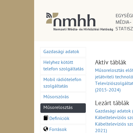
EGYSÉG
MÉDIA-
STATISZ
Gazdasági adatok
Aktív táblák
Helyhez kötött
telefon szolgáltatás
Műsorelosztás elő
jelátviteli techno
Mobil rádiótelefon
Televíziószolgálta
szolgáltatás
(2015-2024)
Műsorszórás
Lezárt táblák
Műsorelosztás
Gazdasági adatok
Kábeltelevíziós sz
Definíciók
Kábeltelevíziós sz
Források
2021)