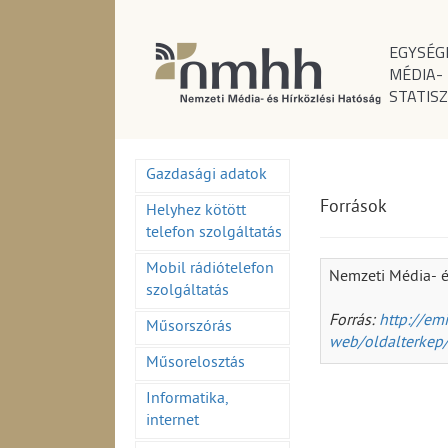
EGYSÉG
MÉDIA-
STATISZ
Gazdasági adatok
Források
Helyhez kötött
telefon szolgáltatás
Mobil rádiótelefon
Nemzeti Média- é
szolgáltatás
Forrás:
http://em
Műsorszórás
web/oldalterkep/
Műsorelosztás
Informatika,
internet