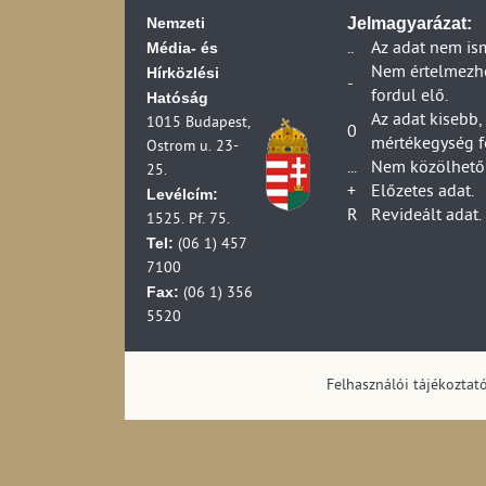
Nemzeti
Jelmagyarázat:
Média- és
..
Az adat nem is
Hírközlési
Nem értelmezhet
-
fordul elő.
Hatóság
Az adat kisebb,
1015 Budapest,
0
mértékegység f
Ostrom u. 23-
...
Nem közölhető 
25.
+
Előzetes adat.
Levélcím:
R
Revideált adat.
1525. Pf. 75.
Tel:
(06 1) 457
7100
Fax:
(06 1) 356
5520
Felhasználói tájékoztat