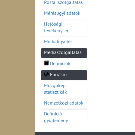
Postai szolgáltatás
Mérésügyi adatok
Hatósági
tevékenység
Médiafigyelés
Médiaszolgáltatás
Definíciók
Források
Mozgókép
statisztikák
Nemzetközi adatok
Definíció
gyűjtemény