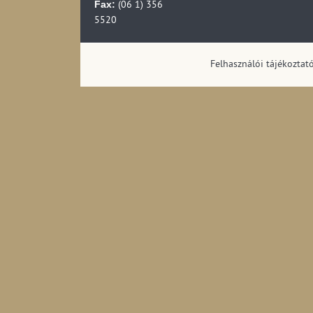
Fax:
(06 1) 356
5520
Felhasználói tájékoztat