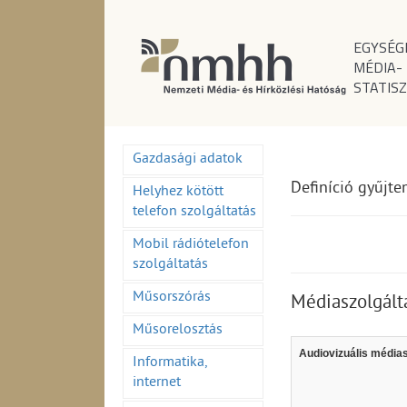
EGYSÉG
MÉDIA-
STATISZ
Gazdasági adatok
Definíció gyűjt
Helyhez kötött
telefon szolgáltatás
Mobil rádiótelefon
szolgáltatás
Műsorszórás
Médiaszolgált
Műsorelosztás
Audiovizuális médias
Informatika,
internet