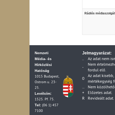
Rádiós médiaszolgál
Nemzeti
Jelmagyarázat:
Média- és
..
Az adat nem is
Hírközlési
Nem értelmezhet
-
fordul elő.
Hatóság
Az adat kisebb,
1015 Budapest,
0
mértékegység f
Ostrom u. 23-
...
Nem közölhető 
25.
+
Előzetes adat.
Levélcím:
R
Revideált adat.
1525. Pf. 75.
Tel:
(06 1) 457
7100