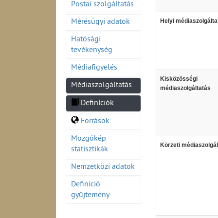
Postai szolgáltatás
Helyi médiaszolgálta
Mérésügyi adatok
Hatósági
tevékenység
Médiafigyelés
Kisközösségi
Médiaszolgáltatás
médiaszolgáltatás
Definíciók
Források
Mozgókép
Körzeti médiaszolgál
statisztikák
Nemzetközi adatok
Definíció
gyűjtemény