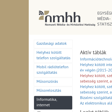
EGYSÉG
MÉDIA-
STATISZ
Gazdasági adatok
Aktív táblák
Helyhez kötött
telefon szolgáltatás
Információtechnol
Helyhez kötött int
Mobil rádiótelefon
év végén (2015-2
szolgáltatás
Helyhez kötött, sz
sebesség szerint, 
Műsorszórás
Helyhez kötött, szé
Műsorelosztás
sebesség szerint, 
Bizalmi szolgáltat
Informatika,
Az elektronikus al
internet
szolgáltatás adat