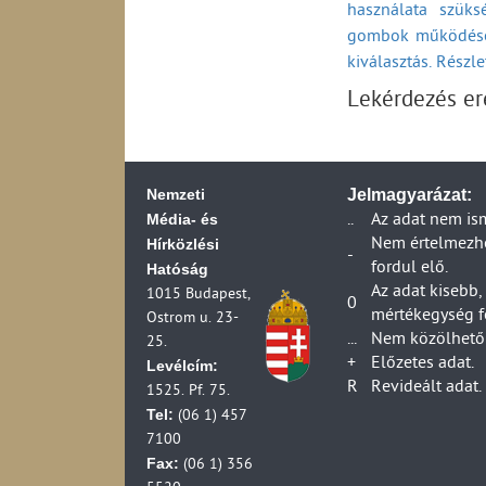
használata szüks
év végén (1997-2
gombok működésé
Az internetforgal
A számítástechnik
kiválasztás. Részl
és kor szerint, az
Lekérdezés e
A Hardver-szaktan
végén (1997-2003
A Szoftverkészítés
számítógépek az é
Nemzeti
Jelmagyarázat:
Az Adatfeldolgozá
Média- és
..
Az adat nem is
(1997-2003)
Hírközlési
Nem értelmezhet
Az Adatbanki tevé
-
fordul elő.
Hatóság
végén (1997-2003
Az adat kisebb,
1015 Budapest,
Az Irodagép-, szá
0
mértékegység f
Ostrom u. 23-
számítógépek az é
...
Nem közölhető 
25.
Az Egyéb számítás
+
Előzetes adat.
Levélcím:
számítógépek az é
R
Revideált adat.
1525. Pf. 75.
Tel:
(06 1) 457
7100
Fax:
(06 1) 356