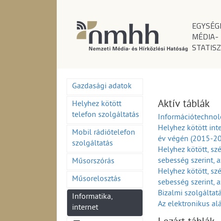
EGYSÉG
MÉDIA-
STATISZ
Gazdasági adatok
Aktív táblák
Helyhez kötött
telefon szolgáltatás
Információtechnol
Helyhez kötött int
Mobil rádiótelefon
év végén (2015-2
szolgáltatás
Helyhez kötött, sz
sebesség szerint, 
Műsorszórás
Helyhez kötött, szé
Műsorelosztás
sebesség szerint, 
Bizalmi szolgáltat
Informatika,
Az elektronikus al
internet
szolgáltatás adat