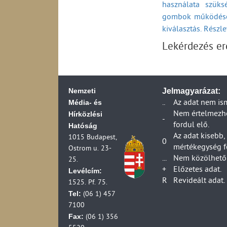
Ezernél keveseb
használata szüks
év végén (1997-2
gombok működésé
Az internetforgal
Ezernél keveseb
A számítástechnik
kiválasztás. Részl
nettó árbevétel
és kor szerint, az
Lekérdezés e
Ezernél keveseb
A Hardver-szaktan
száma
végén (1997-2003
Ezernél keveseb
A Szoftverkészítés
foglalkoztatott
számítógépek az é
Nemzeti
Jelmagyarázat:
Az Adatfeldolgozá
Összes vállalko
Média- és
..
Az adat nem is
(1997-2003)
Hírközlési
Nem értelmezhet
Az Adatbanki tevé
Összes vállalko
-
fordul elő.
Hatóság
végén (1997-2003
Az adat kisebb,
Összes vállalko
1015 Budapest,
Az Irodagép-, szá
0
mértékegység f
Ostrom u. 23-
számítógépek az é
Összes vállalko
...
Nem közölhető 
25.
Az Egyéb számítás
+
Előzetes adat.
Levélcím:
Összes vállalko
számítógépek az é
R
Revideált adat.
1525. Pf. 75.
Összes vállalko
Tel:
(06 1) 457
7100
Fax:
(06 1) 356