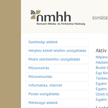
EGYSÉGE
Gazdasági adatok
Aktív
Helyhez kötött telefon szolgáltatás
Népess
Mobil rádiótelefon szolgáltatás
Háztar
Bruttó 
Műsorszórás
Egy főr
Műsorelosztás
Távbes
Egyéni
Informatika, internet
Egyéni
Postai szolgáltatás
Üzleti 
Egyéni 
Mérésügyi adatok
Egyéni 