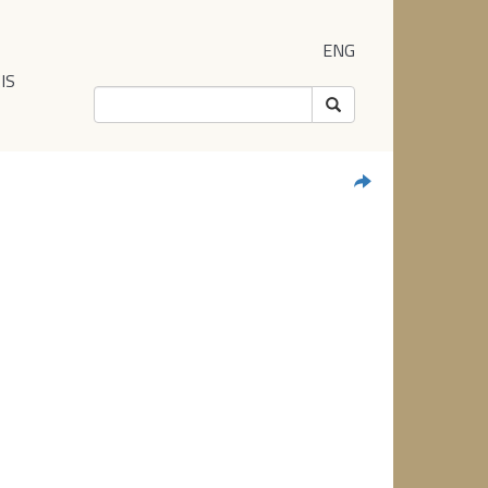
ENG
IS