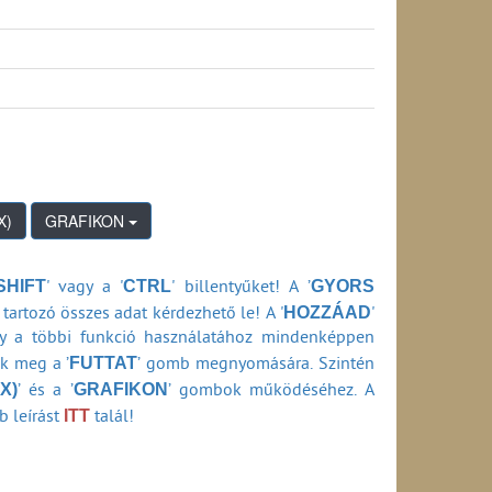
990-2013)
(1990-2013)
GRAFIKON
SHIFT
CTRL
GYORS
' vagy a '
' billentyűket! A ’
HOZZÁAD
tartozó összes adat kérdezhető le! A '
'
ly a többi funkció használatához mindenképpen
FUTTAT
ők meg a ’
’ gomb megnyomására. Szintén
X)
GRAFIKON
’ és a ’
’ gombok működéséhez. A
ITT
b leírást
talál!