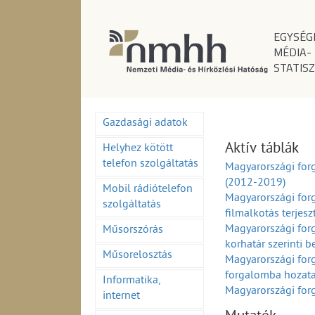
EGYSÉG
MÉDIA-
STATISZ
Gazdasági adatok
Aktív táblák
Helyhez kötött
telefon szolgáltatás
Magyarországi for
(2012-2019)
Mobil rádiótelefon
Magyarországi forg
szolgáltatás
filmalkotás terjes
Magyarországi for
Műsorszórás
korhatár szerinti 
Műsorelosztás
Magyarországi forg
forgalomba hozata
Informatika,
Magyarországi forg
internet
szerinti megoszlá