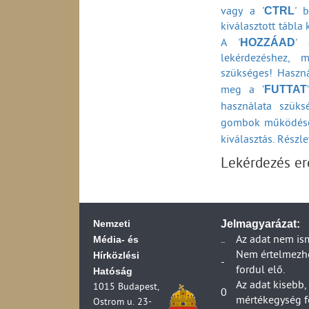
CTRL
vagy a '
' b
kiválasztott tábla
HOZZÁAD
A '
' 
lekérdezéshez, 
szükséges! Haszná
FUTTAT
meg a ’
használata szüks
gombok működésé
kiválasztás. Részl
Lekérdezés e
Nemzeti
Jelmagyarázat:
Média- és
..
Az adat nem is
Hírközlési
Nem értelmezhet
-
fordul elő.
Hatóság
Az adat kisebb,
1015 Budapest,
0
mértékegység f
Ostrom u. 23-