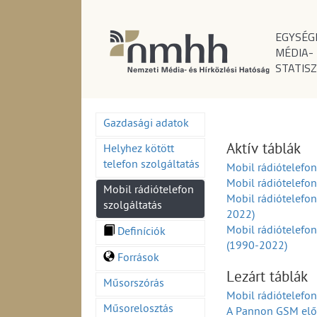
EGYSÉG
MÉDIA-
STATISZ
Gazdasági adatok
Aktív táblák
Helyhez kötött
telefon szolgáltatás
Mobil rádiótelefo
Mobil rádiótelefo
Mobil rádiótelefon
Mobil rádiótelefon
szolgáltatás
2022)
Mobil rádiótelefon-
Definíciók
(1990-2022)
Források
Lezárt táblák
Műsorszórás
Mobil rádiótelefon
Műsorelosztás
A Pannon GSM előfi