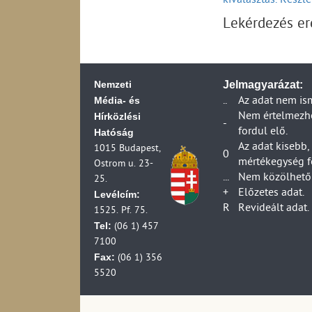
kiválasztás. Részl
Veszprém
Lekérdezés e
Zala
Országos átlag
Nemzeti
Jelmagyarázat:
Média- és
..
Az adat nem is
Hírközlési
Nem értelmezhet
-
fordul elő.
Hatóság
Az adat kisebb,
1015 Budapest,
0
mértékegység f
Ostrom u. 23-
...
Nem közölhető 
25.
+
Előzetes adat.
Levélcím:
R
Revideált adat.
1525. Pf. 75.
Tel:
(06 1) 457
7100
Fax:
(06 1) 356
5520