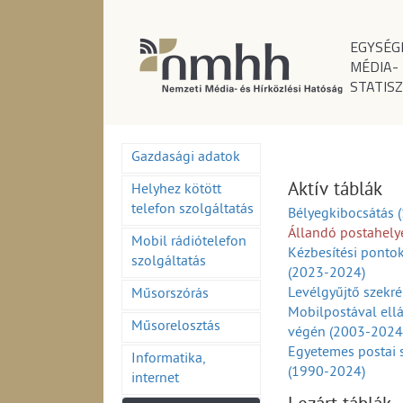
EGYSÉG
MÉDIA-
STATISZ
Gazdasági adatok
Aktív táblák
Helyhez kötött
telefon szolgáltatás
Bélyegkibocsátás 
Állandó postahely
Mobil rádiótelefon
Kézbesítési ponto
szolgáltatás
(2023-2024)
Levélgyűjtő szekr
Műsorszórás
Mobilpostával ell
Műsorelosztás
végén (2003-2024
Egyetemes postai 
Informatika,
(1990-2024)
internet
Egyetemes postai 