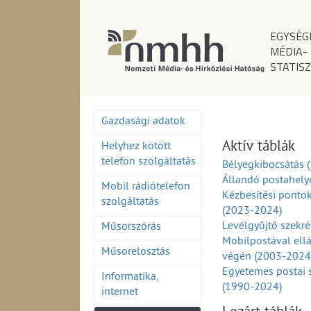
EGYSÉG
MÉDIA-
STATISZ
Gazdasági adatok
Aktív táblák
Helyhez kötött
telefon szolgáltatás
Bélyegkibocsátás 
Állandó postahely
Mobil rádiótelefon
Kézbesítési ponto
szolgáltatás
(2023-2024)
Levélgyűjtő szekr
Műsorszórás
Mobilpostával ell
Műsorelosztás
végén (2003-2024
Egyetemes postai 
Informatika,
(1990-2024)
internet
Egyetemes postai 