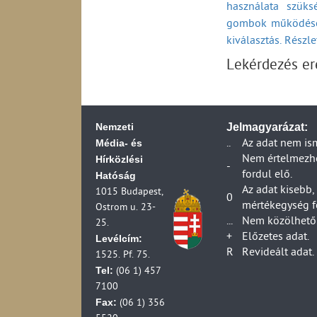
használata szüks
2006)
Küldemények kézbe
gombok működésé
Fiókposták száma 
Ügyfélszolgálati 
Postahelyek száma
kiválasztás. Részl
Egyetemes postai s
(1990-2006)
ideje belföldi vis
Lekérdezés e
A postai szolgálta
Egyetemes postai 
szolgáltató adatai
átfutási ideje bel
A postai szolgálta
Egyetemes postai 
HIF ellenőrzési ad
ideje belföldi vis
Nemzeti
Jelmagyarázat:
A postai szolgálta
Panaszok, kártérít
Média- és
..
Az adat nem is
szolgáltató adatai
2024)
Hírközlési
Nem értelmezhet
A postai forgalma
Panaszok, kártérít
-
fordul elő.
Hatóság
A száz lakosra jut
2024)
Az adat kisebb,
1015 Budapest,
(1990-2006)
Panaszok és kártér
0
mértékegység f
Ostrom u. 23-
A száz lakosra jut
(2013-2024)
...
Nem közölhető 
25.
(1990-2006)
Foglalkoztatottsá
+
Előzetes adat.
Levélcím:
A száz lakosra ju
R
Revideált adat.
1525. Pf. 75.
2006)
Tel:
(06 1) 457
A száz lakosra jut
7100
2006)
Fax:
(06 1) 356
Egyetemes postai s