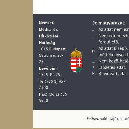
2006)
Küldemények kézbe
Fiókposták száma 
Ügyfélszolgálati 
Postahelyek száma
Egyetemes postai s
Nemzeti
(1990-2006)
Jelmagyarázat:
ideje belföldi vis
A postai szolgálta
Média- és
..
Az adat nem is
Egyetemes postai 
szolgáltató adatai
Hírközlési
Nem értelmezhet
átfutási ideje bel
-
A postai szolgálta
fordul elő.
Hatóság
Egyetemes postai 
HIF ellenőrzési ad
Az adat kisebb,
ideje belföldi vis
1015 Budapest,
0
A postai szolgálta
mértékegység f
Panaszok, kártérít
Ostrom u. 23-
szolgáltató adatai
...
Nem közölhető 
2024)
25.
A postai forgalma
+
Előzetes adat.
Panaszok, kártérít
Levélcím:
A száz lakosra jut
R
Revideált adat.
2024)
1525. Pf. 75.
(1990-2006)
Panaszok és kártér
Tel:
(06 1) 457
A száz lakosra jut
(2013-2024)
7100
(1990-2006)
Foglalkoztatottsá
Fax:
(06 1) 356
A száz lakosra ju
5520
2006)
A száz lakosra jut
2006)
Felhasználói tájékoztat
Egyetemes postai s