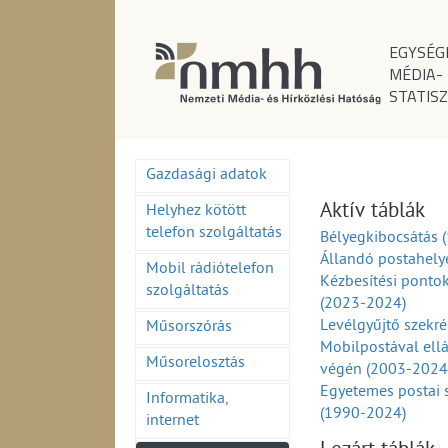
EGYSÉG
MÉDIA-
STATISZ
Gazdasági adatok
Aktív táblák
Helyhez kötött
telefon szolgáltatás
Bélyegkibocsátás 
Állandó postahely
Mobil rádiótelefon
Kézbesítési ponto
szolgáltatás
(2023-2024)
Levélgyűjtő szekr
Műsorszórás
Mobilpostával ell
Műsorelosztás
végén (2003-2024
Egyetemes postai 
Informatika,
(1990-2024)
internet
Egyetemes postai 