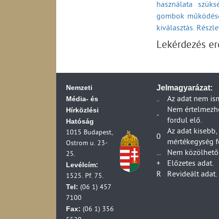
használata szüks
2006)
Küldemények kézbe
gombok működésé
Fiókposták száma 
Ügyfélszolgálati 
Postahelyek száma
kiválasztás. Részl
Egyetemes postai s
(1990-2006)
ideje belföldi vis
Lekérdezés e
A postai szolgálta
Egyetemes postai 
szolgáltató adatai
átfutási ideje bel
A postai szolgálta
Egyetemes postai 
HIF ellenőrzési ad
ideje belföldi vis
Nemzeti
Jelmagyarázat:
A postai szolgálta
Panaszok, kártérít
Média- és
..
Az adat nem is
szolgáltató adatai
2024)
Hírközlési
Nem értelmezhet
A postai forgalma
Panaszok, kártérít
-
fordul elő.
Hatóság
A száz lakosra jut
2024)
Az adat kisebb,
1015 Budapest,
(1990-2006)
Panaszok és kártér
0
mértékegység f
Ostrom u. 23-
A száz lakosra jut
(2013-2024)
...
Nem közölhető 
25.
(1990-2006)
Foglalkoztatottsá
+
Előzetes adat.
Levélcím:
A száz lakosra ju
R
Revideált adat.
1525. Pf. 75.
2006)
Tel:
(06 1) 457
A száz lakosra jut
7100
2006)
Fax:
(06 1) 356
Egyetemes postai s