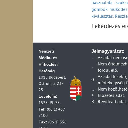
használata szüks
2006)
Küldemények kézbe
gombok működésé
Fiókposták száma 
Ügyfélszolgálati 
Postahelyek száma
kiválasztás. Részl
Egyetemes postai s
(1990-2006)
ideje belföldi vis
Lekérdezés e
A postai szolgálta
Egyetemes postai 
szolgáltató adatai
átfutási ideje bel
A postai szolgálta
Egyetemes postai 
HIF ellenőrzési ad
ideje belföldi vis
Nemzeti
Jelmagyarázat:
A postai szolgálta
Panaszok, kártérít
Média- és
..
Az adat nem is
szolgáltató adatai
2024)
Hírközlési
Nem értelmezhet
A postai forgalma
Panaszok, kártérít
-
fordul elő.
Hatóság
A száz lakosra jut
2024)
Az adat kisebb,
1015 Budapest,
(1990-2006)
Panaszok és kártér
0
mértékegység f
Ostrom u. 23-
A száz lakosra jut
(2013-2024)
...
Nem közölhető 
25.
(1990-2006)
Foglalkoztatottsá
+
Előzetes adat.
Levélcím:
A száz lakosra ju
R
Revideált adat.
1525. Pf. 75.
2006)
Tel:
(06 1) 457
A száz lakosra jut
7100
2006)
Fax:
(06 1) 356
Egyetemes postai s