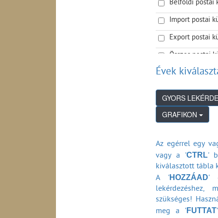
A lakosság postai 
(2013-2024)
Belföldi postai
Belföldön felvett
Import postai kül
Import postai k
Összes kézbesítet
(2013-2024)
Összes postahelye
Export postai kül
Export postai k
Nemzetközi külde
(2013-2024)
Postacsomag-forg
Belföldi postai k
Összes postai k
A pénzforgalom m
szolgáltatásban (
Évek kiválaszt
Belföldi postai
Pénzforgalom érté
Import postai kül
Táviratforgalom (
szolgáltatásban (
Import postai k
Hírlapforgalom (1
Export postai kül
Futárszolgáltatás
Export postai k
(2013-2024)
GRAFIKON
Postahelyek száma
Postai küldeménye
Összes postai k
Postahellyel ellá
Határokon átnyúló
(1990-2006)
2024)
Belföldi posta
Az egérrel egy vag
Postahellyel ellát
Piaci koncentráció
CTRL
vagy a '
' b
2006)
Import postai 
(2016-2024)
kiválasztott tábla
Posták száma post
Növekedési ráta v
HOZZÁAD
Export postai 
A '
' 
Postaügynökségek 
Postai szolgáltatá
lekérdezéshez, 
2006)
küldemények szám
Postai küldemé
szükséges! Haszná
Kirendeltségek sz
Postai szolgáltatá
FUTTAT
meg a ’
Postamesterségek 
küldemények szám