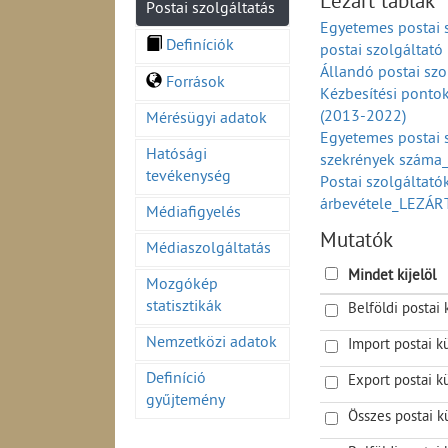
Lezárt táblák
Postai szolgáltatás
végén (1990-2024
Egyetemes postai s
A postai szolgálta
Definíciók
postai szolgáltat
bontásban (1990-
Állandó postai sz
A postai szolgálta
Források
Kézbesítési ponto
bontásban (1990-
(2013-2022)
Mérésügyi adatok
Mobil postajárato
Egyetemes postai s
2024)
Hatósági
szekrények száma
Postai szolgáltatá
tevékenység
Postai szolgáltató
Határokon átnyúló
árbevétele_LEZÁR
2024)
Médiafigyelés
Egyetemes postai 
Piaci koncentráció
Mutatók
Médiaszolgáltatás
A postai szolgálta
(2016-2024)
felvett postai kü
Növekedési ráta ár
Mindet kijelöl
Mozgókép
A postai szolgálta
Belföldi postai k
statisztikák
Belföldi postai
belföldi kézbesít
(2013-2024)
A postai szolgálta
Import postai kül
Nemzetközi adatok
Import postai 
felvett postai kü
(2013-2024)
Definíció
Országos távirat
Export postai 
Export postai kül
gyűjtemény
Egyetemes postai 
(2013-2024)
Összes postai 
várakozási idő át
Belföldi postai kü