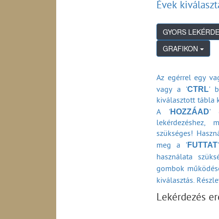
A lakosság postai 
(2013-2024)
Évek kiválaszt
Belföldön felvett
Import postai kül
Összes kézbesítet
(2013-2024)
Összes postahelye
Export postai kül
Nemzetközi külde
(2013-2024)
GRAFIKON
Postacsomag-forg
Belföldi postai k
A pénzforgalom m
szolgáltatásban (
Pénzforgalom érté
Import postai kül
Az egérrel egy vag
Táviratforgalom (
szolgáltatásban (
CTRL
vagy a '
' b
Hírlapforgalom (1
Export postai kül
kiválasztott tábla
Futárszolgáltatás
(2013-2024)
HOZZÁAD
A '
' 
Postahelyek száma
Postai küldeménye
lekérdezéshez, 
Postahellyel ellá
Határokon átnyúló
szükséges! Haszná
(1990-2006)
2024)
FUTTAT
meg a ’
Postahellyel ellát
Piaci koncentráció
használata szüks
2006)
(2016-2024)
gombok működésé
Posták száma post
Növekedési ráta v
kiválasztás. Részl
Postaügynökségek 
Postai szolgáltatá
2006)
küldemények szám
Lekérdezés e
Kirendeltségek sz
Postai szolgáltatá
Postamesterségek 
küldemények szám