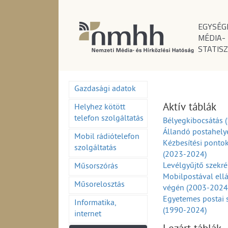
EGYSÉG
MÉDIA-
STATISZ
Gazdasági adatok
Aktív táblák
Helyhez kötött
telefon szolgáltatás
Bélyegkibocsátás 
Állandó postahely
Mobil rádiótelefon
Kézbesítési ponto
szolgáltatás
(2023-2024)
Levélgyűjtő szekr
Műsorszórás
Mobilpostával ell
Műsorelosztás
végén (2003-2024
Egyetemes postai 
Informatika,
(1990-2024)
internet
Egyetemes postai 