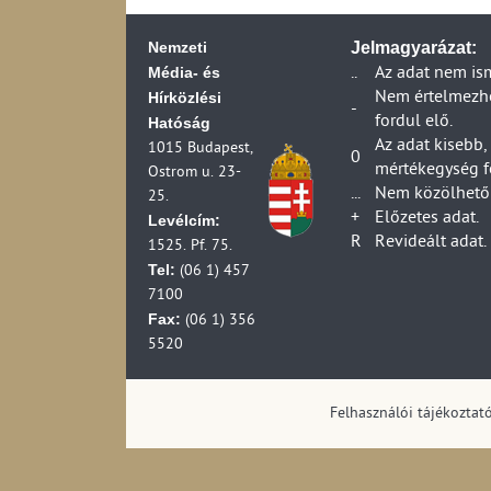
2006)
Küldemények kézbe
Fiókposták száma 
Ügyfélszolgálati 
Nemzeti
Jelmagyarázat:
Postahelyek száma
Egyetemes postai s
Média- és
..
Az adat nem is
(1990-2006)
ideje belföldi vis
Hírközlési
Nem értelmezhet
-
A postai szolgálta
Egyetemes postai 
fordul elő.
Hatóság
szolgáltató adatai
átfutási ideje bel
Az adat kisebb,
1015 Budapest,
0
A postai szolgálta
Egyetemes postai 
mértékegység f
Ostrom u. 23-
HIF ellenőrzési ad
ideje belföldi vis
...
Nem közölhető 
25.
A postai szolgálta
Panaszok, kártérít
+
Előzetes adat.
Levélcím:
szolgáltató adatai
2024)
R
Revideált adat.
1525. Pf. 75.
A postai forgalma
Panaszok, kártérít
Tel:
(06 1) 457
A száz lakosra jut
2024)
7100
(1990-2006)
Panaszok és kártér
Fax:
(06 1) 356
A száz lakosra jut
(2013-2024)
5520
(1990-2006)
Foglalkoztatottsá
A száz lakosra ju
2006)
Felhasználói tájékoztat
A száz lakosra jut
2006)
Egyetemes postai s