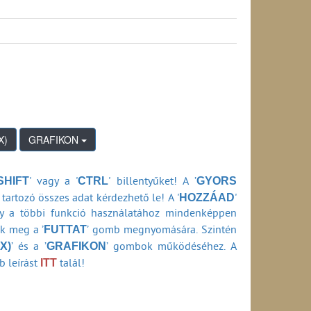
tási ideje belföldi viszonylatban (1990-2024)
k átfutási ideje belföldi viszonylatban (1990-
si ideje belföldi viszonylatban (1990-2024)
0-2024)
3-2024)
an (2013-2024)
(1990-2006)
GRAFIKON
990-2006)
SHIFT
CTRL
GYORS
' vagy a '
' billentyűket! A ’
0-2006)
HOZZÁAD
06)
tartozó összes adat kérdezhető le! A '
'
-2006)
ly a többi funkció használatához mindenképpen
FUTTAT
ők meg a ’
’ gomb megnyomására. Szintén
1990-2006)
X)
GRAFIKON
’ és a ’
’ gombok működéséhez. A
(a szolgáltató adataiból számítva) (1990-2006)
ITT
b leírást
talál!
a HIF ellenőrzési adataiból számítva) (1990-
szolgáltató adataiból számítva) (1990-2006)