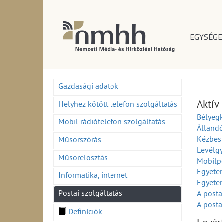
EGYSÉGE
Gazdasági adatok
Aktív
Helyhez kötött telefon szolgáltatás
Bélyeg
Mobil rádiótelefon szolgáltatás
Álland
Kézbesí
Műsorszórás
Levélg
Műsorelosztás
Mobilpo
Egyetem
Informatika, internet
Egyete
Postai szolgáltatás
A posta
A posta
Definíciók
Mobil 