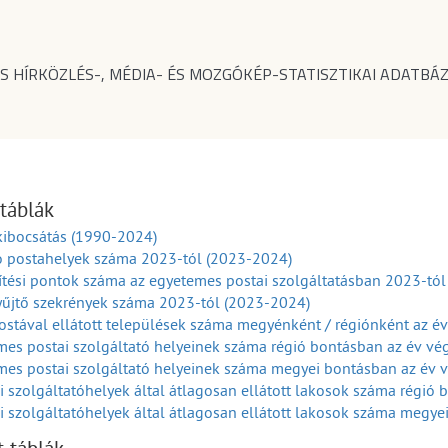
S HÍRKÖZLÉS-, MÉDIA- ÉS MOZGÓKÉP-STATISZTIKAI ADATBÁZ
 táblák
kibocsátás (1990-2024)
ó postahelyek száma 2023-tól (2023-2024)
tési pontok száma az egyetemes postai szolgáltatásban 2023-tó
yűjtő szekrények száma 2023-tól (2023-2024)
stával ellátott települések száma megyénként / régiónként az é
es postai szolgáltató helyeinek száma régió bontásban az év v
mes postai szolgáltató helyeinek száma megyei bontásban az év 
i szolgáltatóhelyek által átlagosan ellátott lakosok száma régió
i szolgáltatóhelyek által átlagosan ellátott lakosok száma megy
postajáratok száma megyénként / régiónként az év végén (2003-2