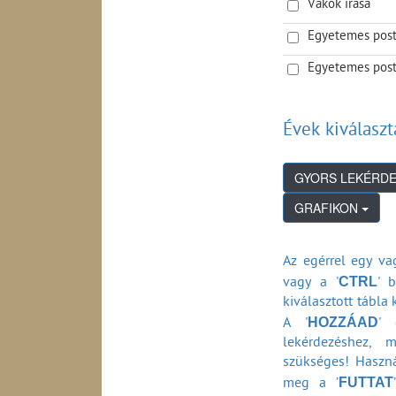
A lakosság postai 
(2013-2024)
Vakok írása
Belföldön felvett
Import postai kül
Egyetemes pos
Összes kézbesítet
(2013-2024)
Összes postahelye
Export postai kül
Egyetemes post
Nemzetközi külde
(2013-2024)
Postacsomag-forg
Belföldi postai k
A pénzforgalom m
szolgáltatásban (
Évek kiválaszt
Pénzforgalom érté
Import postai kül
Táviratforgalom (
szolgáltatásban (
Hírlapforgalom (1
Export postai kül
Futárszolgáltatás
(2013-2024)
GRAFIKON
Postahelyek száma
Postai küldeménye
Postahellyel ellá
Határokon átnyúló
(1990-2006)
2024)
Az egérrel egy vag
Postahellyel ellát
Piaci koncentráció
CTRL
vagy a '
' b
2006)
(2016-2024)
kiválasztott tábla
Posták száma post
Növekedési ráta v
HOZZÁAD
A '
' 
Postaügynökségek 
Postai szolgáltatá
lekérdezéshez, 
2006)
küldemények szám
szükséges! Haszná
Kirendeltségek sz
Postai szolgáltatá
FUTTAT
meg a ’
Postamesterségek 
küldemények szám