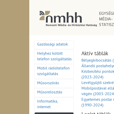
EGYSÉG
MÉDIA-
STATISZ
Gazdasági adatok
Aktív táblák
Helyhez kötött
telefon szolgáltatás
Bélyegkibocsátás 
Állandó postahely
Mobil rádiótelefon
Kézbesítési ponto
szolgáltatás
(2023-2024)
Levélgyűjtő szekr
Műsorszórás
Mobilpostával ell
Műsorelosztás
végén (2003-2024
Egyetemes postai 
Informatika,
(1990-2024)
internet
Egyetemes postai 