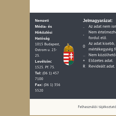
2006)
Küldemények kézbe
Fiókposták száma 
Ügyfélszolgálati 
Postahelyek száma
Egyetemes postai s
Nemzeti
(1990-2006)
Jelmagyarázat:
ideje belföldi vis
A postai szolgálta
Média- és
..
Az adat nem is
Egyetemes postai 
szolgáltató adatai
Hírközlési
Nem értelmezhet
átfutási ideje bel
-
A postai szolgálta
fordul elő.
Hatóság
Egyetemes postai 
HIF ellenőrzési ad
Az adat kisebb,
ideje belföldi vis
1015 Budapest,
0
A postai szolgálta
mértékegység f
Panaszok, kártérít
Ostrom u. 23-
szolgáltató adatai
...
Nem közölhető 
2024)
25.
A postai forgalma
+
Előzetes adat.
Panaszok, kártérít
Levélcím:
A száz lakosra jut
R
Revideált adat.
2024)
1525. Pf. 75.
(1990-2006)
Panaszok és kártér
Tel:
(06 1) 457
A száz lakosra jut
(2013-2024)
7100
(1990-2006)
Foglalkoztatottsá
Fax:
(06 1) 356
A száz lakosra ju
5520
2006)
A száz lakosra jut
2006)
Felhasználói tájékoztat
Egyetemes postai s