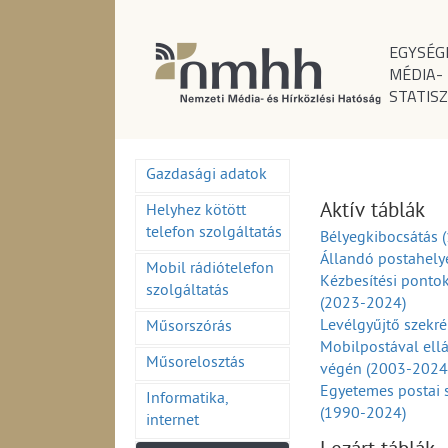
EGYSÉG
MÉDIA-
STATISZ
Gazdasági adatok
Aktív táblák
Helyhez kötött
telefon szolgáltatás
Bélyegkibocsátás 
Állandó postahely
Mobil rádiótelefon
Kézbesítési ponto
szolgáltatás
(2023-2024)
Levélgyűjtő szekr
Műsorszórás
Mobilpostával ell
Műsorelosztás
végén (2003-2024
Egyetemes postai 
Informatika,
(1990-2024)
internet
Egyetemes postai 