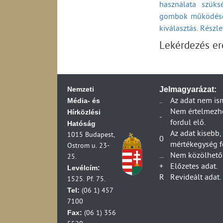
használata szüks
2006)
Küldemények kézbe
Nógrád
gombok működésé
Fiókposták száma 
Ügyfélszolgálati 
Postahelyek száma
kiválasztás. Részl
Egyetemes postai s
Észak-Magyaror
(1990-2006)
ideje belföldi vis
Lekérdezés e
Hajdú-Bihar
A postai szolgálta
Egyetemes postai 
szolgáltató adatai
átfutási ideje bel
Jász-Nagykun-S
A postai szolgálta
Egyetemes postai 
HIF ellenőrzési ad
Szabolcs-Szatm
ideje belföldi vis
Nemzeti
Jelmagyarázat:
A postai szolgálta
Panaszok, kártérít
Média- és
..
Az adat nem is
Észak-Alföld - 
szolgáltató adatai
2024)
Hírközlési
Nem értelmezhet
A postai forgalma
Panaszok, kártérít
-
Bács-Kiskun
fordul elő.
Hatóság
A száz lakosra jut
2024)
Az adat kisebb,
1015 Budapest,
(1990-2006)
Békés
Panaszok és kártér
0
mértékegység f
Ostrom u. 23-
A száz lakosra jut
(2013-2024)
...
Nem közölhető 
Csongrád
25.
(1990-2006)
Foglalkoztatottsá
+
Előzetes adat.
Levélcím:
A száz lakosra ju
Dél-Alföld - Ös
R
Revideált adat.
1525. Pf. 75.
2006)
Tel:
(06 1) 457
Összesen
A száz lakosra jut
7100
2006)
Fax:
(06 1) 356
Egyetemes postai s