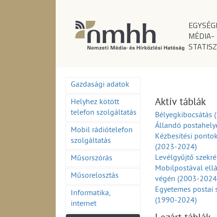
EGYSÉG
MÉDIA-
STATISZ
Gazdasági adatok
Aktív táblák
Helyhez kötött
telefon szolgáltatás
Bélyegkibocsátás 
Állandó postahely
Mobil rádiótelefon
Kézbesítési ponto
szolgáltatás
(2023-2024)
Levélgyűjtő szekr
Műsorszórás
Mobilpostával ell
Műsorelosztás
végén (2003-2024
Egyetemes postai 
Informatika,
(1990-2024)
internet
Egyetemes postai 