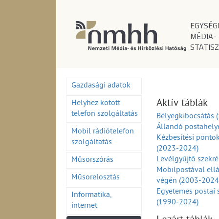
EGYSÉG
MÉDIA-
STATISZ
Gazdasági adatok
Aktív táblák
Helyhez kötött
telefon szolgáltatás
Bélyegkibocsátás 
Állandó postahely
Mobil rádiótelefon
Kézbesítési ponto
szolgáltatás
(2023-2024)
Levélgyűjtő szekr
Műsorszórás
Mobilpostával ell
Műsorelosztás
végén (2003-2024
Egyetemes postai 
Informatika,
(1990-2024)
internet
Egyetemes postai 